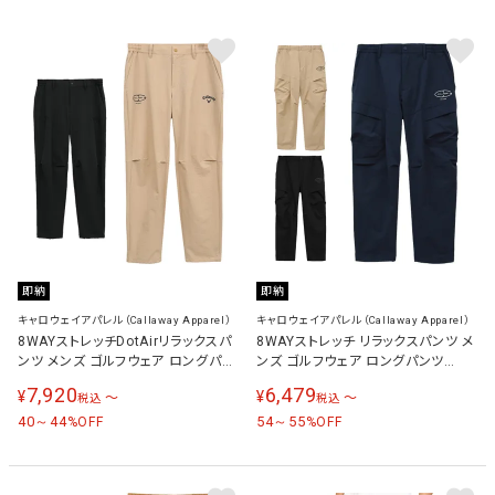
即納
即納
キャロウェイアパレル（Callaway Apparel）
キャロウェイアパレル（Callaway Apparel）
8WAYストレッチDotAirリラックスパ
8WAYストレッチ リラックスパンツ メ
ンツ メンズ ゴルフウェア ロングパン
ンズ ゴルフウェア ロングパンツ
ツ C25126106
C25126107
7,920
6,479
¥
¥
〜
〜
税込
税込
40～44
54～55
%OFF
%OFF