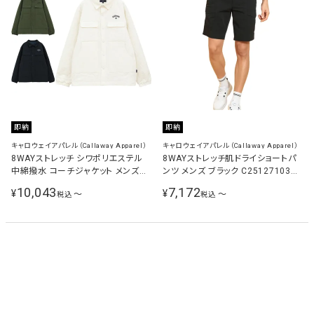
即納
即納
キャロウェイアパレル（Callaway Apparel）
キャロウェイアパレル（Callaway Apparel）
8WAYストレッチ シワポリエステル
8WAYストレッチ肌ドライショートパ
中綿撥水 コーチジャケット メンズ
ンツ メンズ ブラック C25127103
C24215109
1010
10,043
7,172
¥
¥
〜
〜
税込
税込