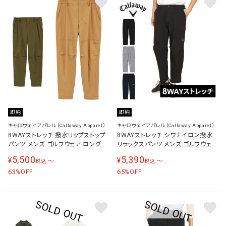
即納
即納
キャロウェイアパレル（Callaway Apparel）
キャロウェイアパレル（Callaway Apparel）
8WAYストレッチ 撥水リップストップ
8WAYストレッチ シワナイロン撥水
パンツ メンズ ゴルフウェア ロングパ
リラックスパンツ メンズ ゴルフウェア
ンツ C23226104
ロングパンツ C24226107
5,500
5,390
¥
¥
〜
〜
税込
税込
63
65
%OFF
%OFF