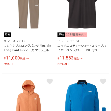
即納
即納
2026春夏モデル
ザ・ノース・フェイス
ザ・ノース・フェイス
フレキシブルロングパンツ Flexible
エイチエスティーショートスリーブハ
Long Pant レディース マッシュルー
イパーベントクルー HST S/S
ム NBW12582 MR
Hypervent Crew メンズ レディース
11,000
11,583
¥
¥
〜
〜
税込
税込
ランニングウェア シャツ ブラック
9
NT12671 K
22
%OFF
%OFF