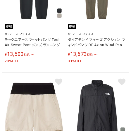
即納
即納
ザ・ノース・フェイス
ザ・ノース・フェイス
テックエアースウェットパンツ Tech
ダイアモンド フューズ アクション ウ
Air Sweat Pant メンズ ランニング
ィンドパンツ DF Axion Wind Pant
ウェア ロングパンツ NB62581
メンズ ランニングウェア ロングパン
13,500
13,673
¥
¥
〜
〜
税込
税込
ツ トープ NP72583 T
23
31
%OFF
%OFF