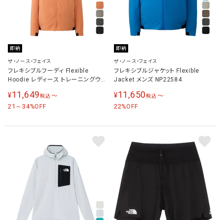
即納
即納
ザ・ノース・フェイス
ザ・ノース・フェイス
フレキシブルフーディ Flexible
フレキシブルジャケット Flexible
Hoodie レディース トレーニングウェ
Jacket メンズ NP22584
ア パーカー NPW22581
11,649
11,650
¥
¥
〜
〜
税込
税込
21～34
22
%OFF
%OFF