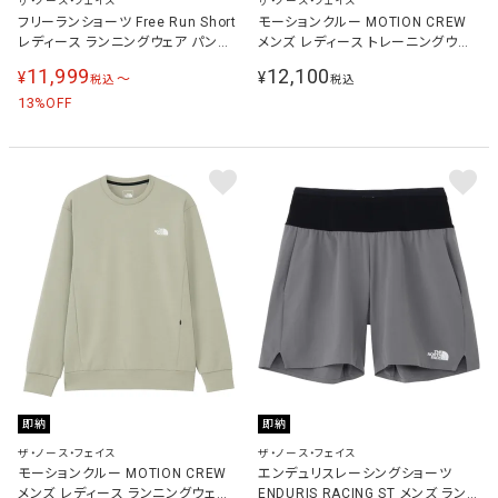
ザ・ノース・フェイス
ザ・ノース・フェイス
フリーランショーツ Free Run Short
モーションクルー MOTION CREW
レディース ランニングウェア パンツ
メンズ レディース トレーニングウェ
ブラック NBW22591 K
ア スウェット パシフィックティール
11,999
12,100
¥
¥
〜
税込
税込
NT32496 PT
13
%OFF
即納
即納
ザ・ノース・フェイス
ザ・ノース・フェイス
モーションクルー MOTION CREW
エンデュリスレーシングショーツ
メンズ レディース ランニングウェア
ENDURIS RACING ST メンズ ランニ