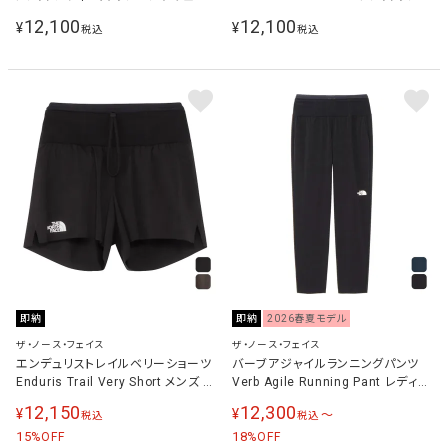
シャツ ストーンスラブ NT32496 ST
ングウェア パンツ スモークドパール
12,100
12,100
¥
¥
税込
税込
NB72480 SP
即納
即納
2026春夏モデル
ザ・ノース・フェイス
ザ・ノース・フェイス
エンデュリストレイルベリーショーツ
バーブアジャイルランニングパンツ
Enduris Trail Very Short メンズ ラ
Verb Agile Running Pant レディー
ンニングウェア パンツ ブラック
ス ランニングウェア タイツ
12,150
12,300
¥
¥
〜
税込
税込
NB72573 K
NBW42677
15
18
%OFF
%OFF