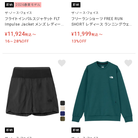
即納
2026春夏モデル
即納
ザ・ノース・フェイス
ザ・ノース・フェイス
フライトインパルスジャケット FLT
フリーランショーツ FREE RUN
Impulse Jacket メンズ レディース
SHORT レディース ランニングウェア
ホットコーラル NP72576 HC
パンツ ボールドブルー NBW22591
11,924
11,999
¥
¥
〜
〜
税込
税込
BB
16～28
13
%OFF
%OFF
即納
即納