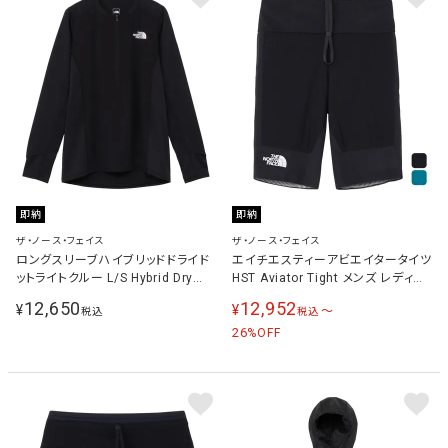
即納
即納
ザ・ノース・フェイス
ザ・ノース・フェイス
ロングスリーブハイブリッドドライド
エイチエスティーアビエイタータイツ
ットライトクルー L/S Hybrid Dry
HST Aviator Tight メンズ レディー
Dot Light Crew メンズ ランニング
ス NB42571
12,650
12,952
¥
¥
〜
税込
税込
トレーニングウェア ブラック
NT62571 K
26
%OFF