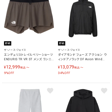
即納
即納
ザ・ノース・フェイス
ザ・ノース・フェイス
エンデュリストレイルベリーショーツ
ダイアモンド フューズ アクション ウ
ENDURIS TR VR ST メンズ ランニ
ィンドアノラック DF Axion Wind
ングウェア パンツ スモーキーブラウ
Anorak メンズ ランニングウェア ジ
12,999
13,079
¥
¥
〜
〜
税込
税込
ン NB72573 SK
ャケット ブラック NP72581 K
9
34
%OFF
%OFF