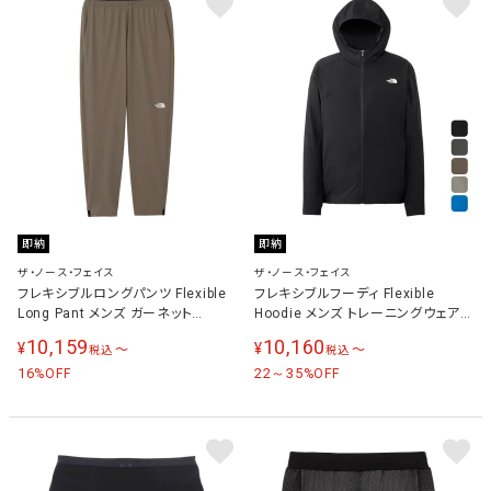
即納
即納
ザ・ノース・フェイス
ザ・ノース・フェイス
フレキシブルロングパンツ Flexible
フレキシブルフーディ Flexible
Long Pant メンズ ガーネット
Hoodie メンズ トレーニングウェア
NB12582 GN
パーカー NP22581
10,159
10,160
¥
¥
〜
〜
税込
税込
16
22～35
%OFF
%OFF