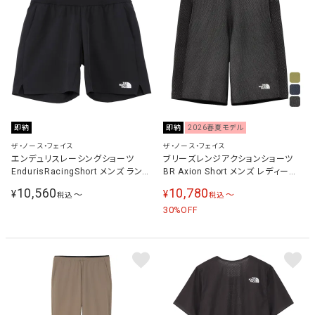
即納
即納
2026春夏モデル
ザ・ノース・フェイス
ザ・ノース・フェイス
エンデュリスレーシングショーツ
ブリーズレンジアクションショーツ
EndurisRacingShort メンズ ランニ
BR Axion Short メンズ レディース
ングウェア パンツ ブラック
トレーニングウェア ショートパンツ
10,560
10,780
¥
¥
〜
〜
税込
税込
NB72480 K
NB22688
30
%OFF