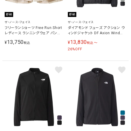
即納
即納
ザ・ノース・フェイス
ザ・ノース・フェイス
フリーランショーツ Free Run Short
ダイアモンド フューズ アクション ウ
レディース ランニングウェア パンツ
ィンドジャケット DF Axion Wind
フォッシルアイボリー NBW22591 FI
Jacket メンズ NP72580
13,750
13,830
¥
¥
〜
税込
税込
26
%OFF