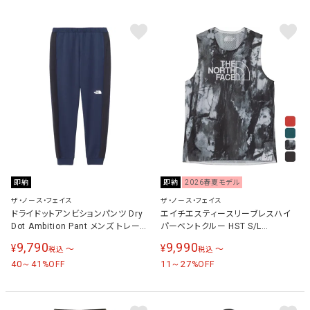
即納
即納
2026春夏モデル
ザ・ノース・フェイス
ザ・ノース・フェイス
ドライドットアンビションパンツ Dry
エイチエスティースリーブレスハイ
Dot Ambition Pant メンズ トレーニ
パーベントクルー HST S/L
ングウェア ロングパンツ アーバンネ
Hypervent Crew メンズ レディース
9,790
9,990
¥
¥
〜
〜
税込
税込
イビー×ブラック NB62480 UK
ランニングウェア シャツ NT12670
40～41
11～27
%OFF
%OFF