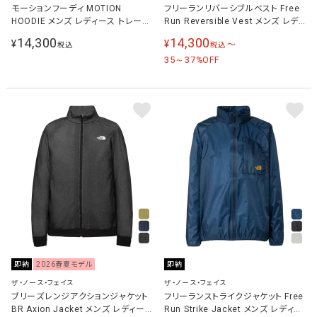
モーションフーディ MOTION
フリーランリバーシブルベスト Free
HOODIE メンズ レディース トレーニ
Run Reversible Vest メンズ レディ
ングウェア パーカー ストーンスラブ
ース ランニングウェア ジャケット ブ
14,300
14,300
¥
¥
〜
税込
税込
NT12495 ST
ロンクスブラウン×パープル
NL72490 BE
35～37
%OFF
即納
2026春夏モデル
即納
ザ・ノース・フェイス
ザ・ノース・フェイス
ブリーズレンジアクションジャケット
フリーランストライクジャケット Free
BR Axion Jacket メンズ レディー
Run Strike Jacket メンズ レディー