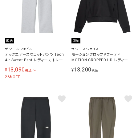
即納
即納
ザ・ノース・フェイス
ザ・ノース・フェイス
テックエアースウェットパンツ Tech
モーションクロップドフーディ
Air Sweat Pant レディース トレー
MOTION CROPPED HD レディース
ニングウェア ロングパンツ ホワイト
トレーニングウェア ジャケット ブラッ
13,090
13,200
¥
¥
〜
税込
税込
ミックスグレー NBW62581 WX
ク NTW62697 K
26
%OFF