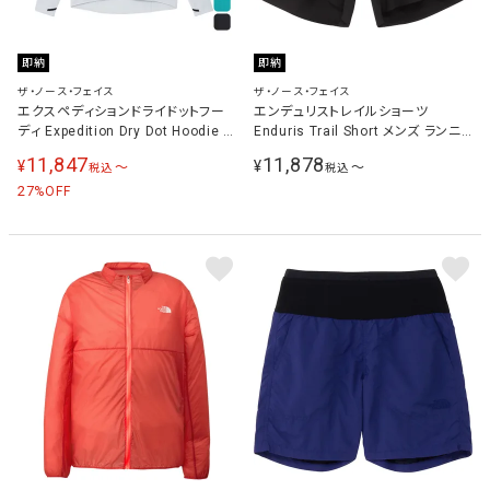
即納
即納
ザ・ノース・フェイス
ザ・ノース・フェイス
エクスペディションドライドットフー
エンデュリストレイルショーツ
ディ Expedition Dry Dot Hoodie メ
Enduris Trail Short メンズ ランニ
ンズ レディース トレーニングウェア
ングウェア パンツ ブラック
11,847
11,878
¥
¥
〜
〜
税込
税込
パーカー NT12521
NB72571 K
27
%OFF