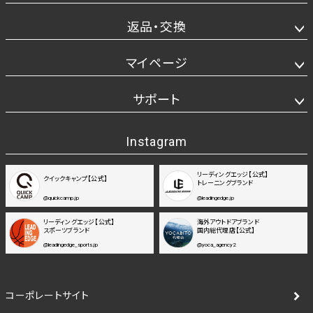
返品・交換
マイページ
サポート
Instagram
リーディングエッジ【公式】
クイックキャンプ【公式】
トレーニングブランド
@quickcamp.jp
@leadingedge.jp
リーディングエッジ【公式】
海外アウトドアブランド
スポーツブランド
国内総代理店【公式】
@leadingedge_sports.jp
@yoca_agency2
コーポレートサイト