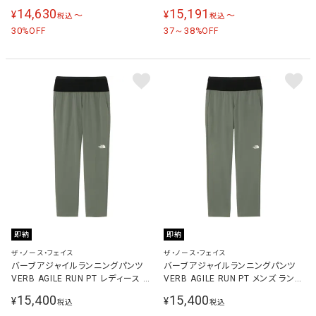
ス NT12688
ス NP12594
14,630
15,191
¥
¥
〜
〜
税込
税込
30
37～38
%OFF
%OFF
即納
即納
ザ・ノース・フェイス
ザ・ノース・フェイス
バーブアジャイルランニングパンツ
バーブアジャイルランニングパンツ
VERB AGILE RUN PT レディース ラ
VERB AGILE RUN PT メンズ ランニ
ンニングウェア タイツ スモークドパ
ングウェア タイツ スモークドパール
15,400
15,400
¥
¥
税込
税込
ール NBW42677 SP
NB42677 SP