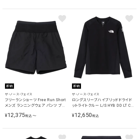
即納
即納
ザ・ノース・フェイス
ザ・ノース・フェイス
フリーランショーツ Free Run Short
ロングスリーブハイブリッドドライド
メンズ ランニングウェア パンツ ブラ
ットライトクルー L/S HYB DD LT CR
ック NB22591 K
レディース ランニング トレーニング
12,375
12,650
¥
¥
〜
税込
税込
ウェア ブラック NTW62571 K