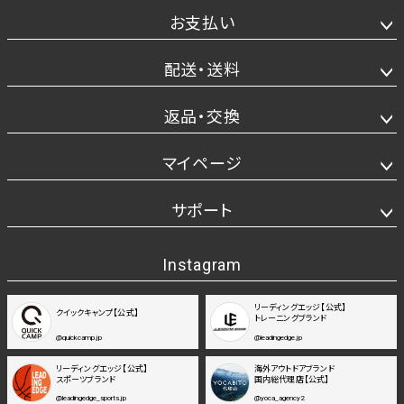
お支払い
配送・送料
返品・交換
マイページ
サポート
Instagram
リーディングエッジ【公式】
クイックキャンプ【公式】
トレーニングブランド
@quickcamp.jp
@leadingedge.jp
リーディングエッジ【公式】
海外アウトドアブランド
スポーツブランド
国内総代理店【公式】
@leadingedge_sports.jp
@yoca_agency2