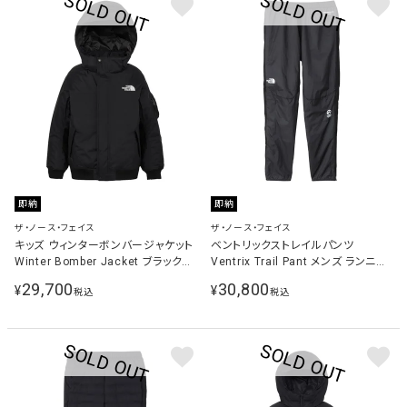
即納
即納
ザ・ノース・フェイス
ザ・ノース・フェイス
キッズ ウィンターボンバージャケット
ベントリックストレイルパンツ
Winter Bomber Jacket ブラック
Ventrix Trail Pant メンズ ランニン
NSJ62507 K
グウェア ロングパンツ ブラック
29,700
30,800
¥
¥
税込
税込
NY82572 K