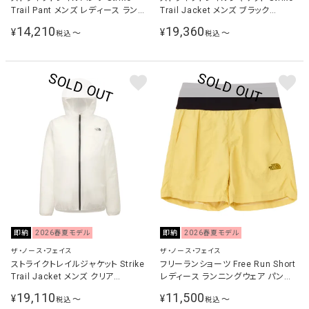
Trail Pant メンズ レディース ランニ
Trail Jacket メンズ ブラック
ングウェア ロングパンツ ブラック
NP62576 K
14,210
19,360
¥
¥
〜
〜
税込
税込
NP62577 K
即納
2026春夏モデル
即納
2026春夏モデル
ザ・ノース・フェイス
ザ・ノース・フェイス
ストライクトレイルジャケット Strike
フリーランショーツ Free Run Short
Trail Jacket メンズ クリア
レディース ランニングウェア パンツ
NP62576 C
ハニードサンド NBW22591 HS
19,110
11,500
¥
¥
〜
〜
税込
税込