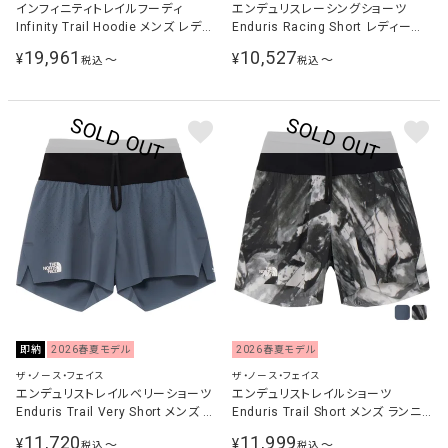
インフィニティトレイルフーディ
エンデュリスレーシングショーツ
Infinity Trail Hoodie メンズ レディ
Enduris Racing Short レディース
ース ランニングウェア ジャケット デ
ランニングウェア パンツ スレートグ
19,961
10,527
¥
¥
〜
〜
税込
税込
ィープラグーン NP72571 DL
レー NBW72480 SL
即納
2026春夏モデル
2026春夏モデル
ザ・ノース・フェイス
ザ・ノース・フェイス
エンデュリストレイルベリーショーツ
エンデュリストレイルショーツ
Enduris Trail Very Short メンズ ラ
Enduris Trail Short メンズ ランニ
ンニングウェア パンツ スレートグレ
ングウェア パンツ NB72571
11,720
11,999
¥
¥
〜
〜
税込
税込