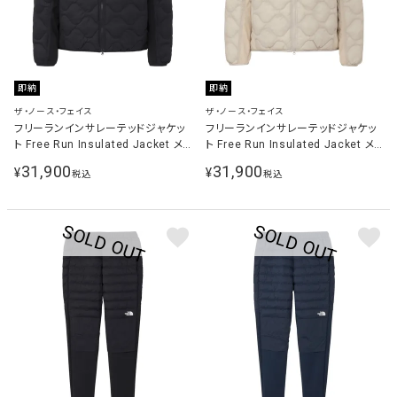
即納
即納
ザ・ノース・フェイス
ザ・ノース・フェイス
フリーランインサレーテッドジャケッ
フリーランインサレーテッドジャケッ
ト Free Run Insulated Jacket メ
ト Free Run Insulated Jacket メ
ンズ ブラック NY82590 K
ンズ フォッシルアイボリー NY82590
31,900
31,900
¥
¥
税込
税込
FI