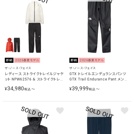
即納
2026春夏モデル
即納
2026春夏モデル
ザ・ノース・フェイス
ザ・ノース・フェイス
レディース ストライクトレイルジャケ
GTX トレイルエンデュランスパンツ
ット NPW62576 ＆ ストライクトレイ
GTX Trail Endurance Pant メンズ
ルパンツ NP62577 上下セット
レディース ランニングウェア ロング
34,980
39,999
¥
¥
〜
〜
税込
税込
パンツ ブラック NP12671 K