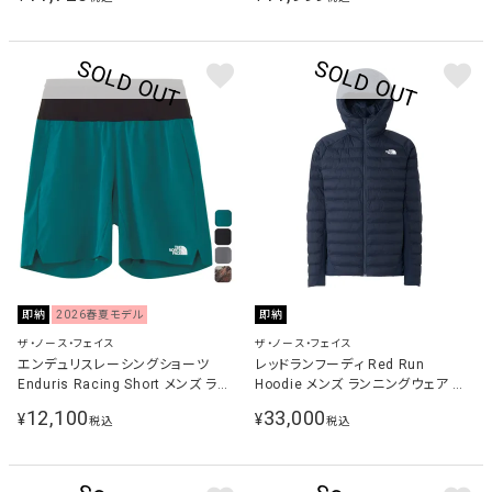
ー NB72573 SL
即納
2026春夏モデル
即納
ザ・ノース・フェイス
ザ・ノース・フェイス
エンデュリスレーシングショーツ
レッドランフーディ Red Run
Enduris Racing Short メンズ ラン
Hoodie メンズ ランニングウェア ジ
ニングウェア パンツ ディープラグー
ャケット アーバンネイビー
12,100
33,000
¥
¥
税込
税込
ン NB72480 DL
NY82576 UN