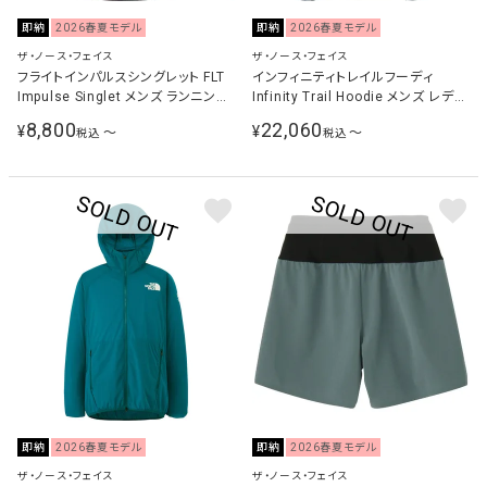
即納
2026春夏モデル
即納
2026春夏モデル
ザ・ノース・フェイス
ザ・ノース・フェイス
フライトインパルスシングレット FLT
インフィニティトレイルフーディ
Impulse Singlet メンズ ランニング
Infinity Trail Hoodie メンズ レディ
ウェア シャツ NT12475
ース ランニングウェア ジャケット ス
8,800
22,060
¥
¥
〜
〜
税込
税込
レートグレー NP72571 SL
即納
2026春夏モデル
即納
2026春夏モデル
ザ・ノース・フェイス
ザ・ノース・フェイス