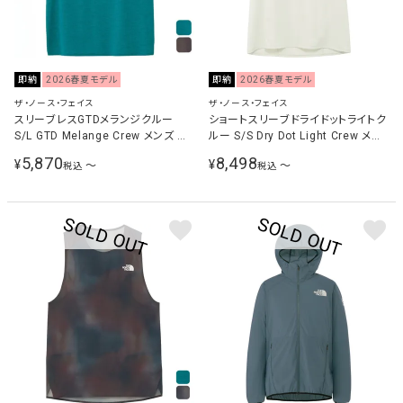
即納
2026春夏モデル
即納
2026春夏モデル
ザ・ノース・フェイス
ザ・ノース・フェイス
スリーブレスGTDメランジクルー
ショートスリーブドライドットライトク
S/L GTD Melange Crew メンズ ラ
ルー S/S Dry Dot Light Crew メン
ンニングウェア シャツ NT12594
ズ ランニングウェア シャツ グレイッ
5,870
8,498
¥
¥
〜
〜
税込
税込
シュホワイト NT12588 GS