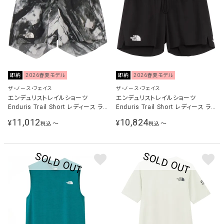
即納
2026春夏モデル
即納
2026春夏モデル
ザ・ノース・フェイス
ザ・ノース・フェイス
エンデュリストレイルショーツ
エンデュリストレイルショーツ
Enduris Trail Short レディース ラ
Enduris Trail Short レディース ラ
ンニングウェア パンツ クラッグカモ
ンニングウェア パンツ ブラック
11,012
10,824
¥
¥
〜
〜
税込
税込
NBW72571 CC
NBW72571 K