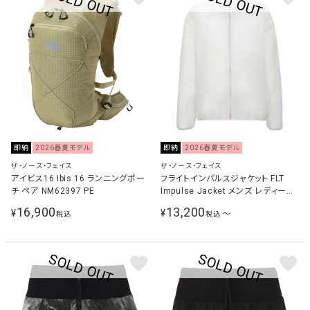
即納
2026春夏モデル
即納
2026春夏モデル
ザ・ノース・フェイス
ザ・ノース・フェイス
アイビス16 Ibis 16 ランニングポー
フライトインパルスジャケット FLT
チ ペア NM62397 PE
Impulse Jacket メンズ レディース
クリア NP72576 C
16,900
13,200
¥
¥
〜
税込
税込