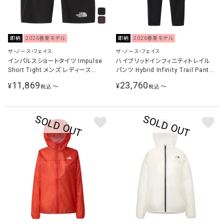
即納
2026春夏モデル
即納
2026春夏モデル
ザ・ノース・フェイス
ザ・ノース・フェイス
インパルスショートタイツ Impulse
ハイブリッドインフィニティトレイル
Short Tight メンズ レディース
パンツ Hybrid Infinity Trail Pant
NB42675
メンズ レディース ランニングウェア
11,869
23,760
¥
¥
〜
〜
税込
税込
ロングパンツ ブラック NB12671 K