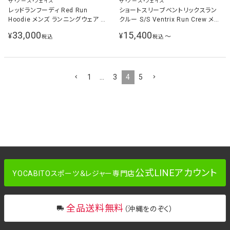
ザ・ノース・フェイス
ザ・ノース・フェイス
レッドランフーディ Red Run
ショートスリーブベントリックスラン
Hoodie メンズ ランニングウェア ジ
クルー S/S Ventrix Run Crew メン
ャケット ブラック NY82576 K
ズ レディース ランニングウェア シャ
33,000
15,400
¥
¥
〜
税込
税込
ツ ブラック NY82579 K
1
…
3
4
5
公式LINEアカウント
YOCABITOスポーツ＆レジャー専門店
全品送料無料
（沖縄をのぞく）