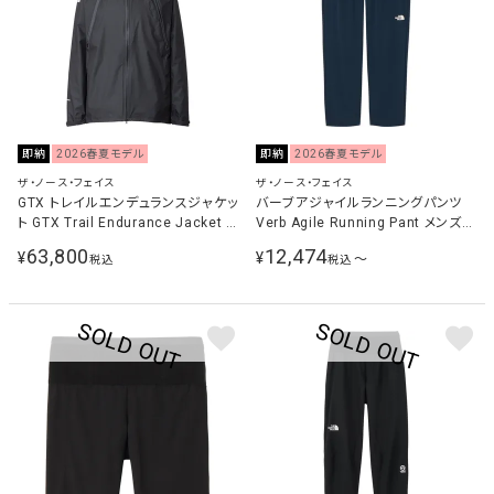
即納
2026春夏モデル
即納
2026春夏モデル
ザ・ノース・フェイス
ザ・ノース・フェイス
GTX トレイルエンデュランスジャケッ
バーブアジャイルランニングパンツ
ト GTX Trail Endurance Jacket メ
Verb Agile Running Pant メンズ
ンズ レディース ブラック NP12670
ランニングウェア タイツ アーバンネ
63,800
12,474
¥
¥
〜
税込
税込
K
イビー NB42677 UN