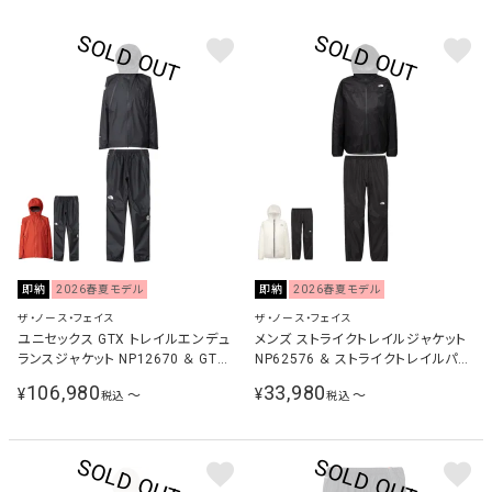
即納
2026春夏モデル
即納
2026春夏モデル
ザ・ノース・フェイス
ザ・ノース・フェイス
ユニセックス GTX トレイルエンデュ
メンズ ストライクトレイルジャケット
ランスジャケット NP12670 ＆ GTX
NP62576 ＆ ストライクトレイルパン
トレイルエンデュランスパンツ
ツ NP62577 上下セット
106,980
33,980
¥
¥
〜
〜
税込
税込
NP12671 上下セット