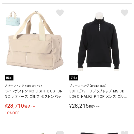
即納
即納
ブリーフィング（BRIEFING）
ブリーフィング（BRIEFING）
ライトボストン NC LIGHT BOSTON
3Dロゴハーフジップトップ MS 3D
NC レディース ゴルフ ボストンバッグ
LOGO HALFZIP TOP メンズ ゴルフ
BRG261N06
ウェア 長袖シャツ ブラック
28,710
28,215
¥
¥
〜
〜
税込
税込
BRG261M10 010
10
%OFF