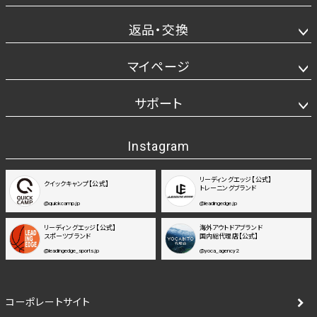
返品・交換
マイページ
サポート
Instagram
リーディングエッジ【公式】
クイックキャンプ【公式】
トレーニングブランド
@quickcamp.jp
@leadingedge.jp
リーディングエッジ【公式】
海外アウトドアブランド
スポーツブランド
国内総代理店【公式】
@leadingedge_sports.jp
@yoca_agency2
コーポレートサイト