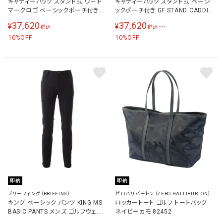
キャディーバッグ スタンド式 ワード
キャディーバッグ スタンド式 ベーシ
マークロゴ ベーシックポーチ付き
ックポーチ付き GF STAND CADDIE
GF STAND CADDIE BAG ゴルフ キ
BAG ゴルフ キャディバッグ
37,620
37,620
¥
¥
〜
税込
税込
ャディバッグ ネイビー×ホワイト
13517850
10
10
%OFF
%OFF
即納
即納
ブリーフィング（BRIEFING）
ゼロハリバートン（ZERO HALLIBURTON）
キング ベーシック パンツ KING MS
ロッカートート ゴルフ トートバッグ
BASIC PANTS メンズ ゴルフウェア
ネイビーカモ 82452
ロングパンツ ブラック BBG251M11