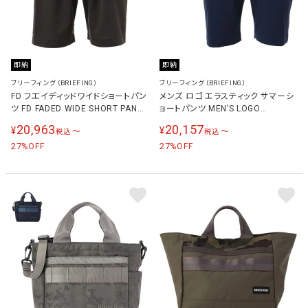
即納
即納
ブリーフィング（BRIEFING）
ブリーフィング（BRIEFING）
FD フエイディッドワイドショートパン
メンズ ロゴ エラスティック サマーシ
ツ FD FADED WIDE SHORT PANTS
ョートパンツ MEN’S LOGO
メンズ ブラック BRG251ME7
ELASTIC SUMMER SHORT PANTS
20,963
20,157
¥
¥
〜
〜
税込
税込
BLACK
BRG251M70
27
27
%OFF
%OFF