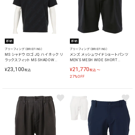
即納
即納
ブリーフィング（BRIEFING）
ブリーフィング（BRIEFING）
MS シャドウ ロゴ JQ ハイネック リ
メンズ メッシュワイドショートパンツ
ラックスフィット MS SHADOW
MEN’S MESH WIDE SHORT
LOGO JQ HIGHNECK RF メンズ ゴ
PANTS ブラック BRG251M71
23,100
21,770
¥
¥
〜
税込
税込
ルフウェア 半袖シャツ ブラック
BLACK
BRG261M42 BLACK
27
%OFF