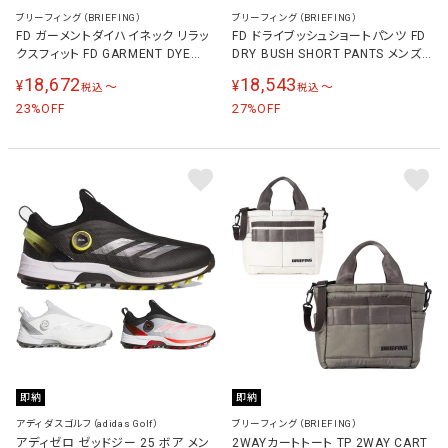
ブリーフィング（BRIEFING）
ブリーフィング（BRIEFING）
FD ガーメントダイハイネック リラッ
FD ドライブッシュショートパンツ FD
クスフィット FD GARMENT DYE
DRY BUSH SHORT PANTS メンズ
HIGHNECK メンズ ゴルフウェア 半
BRG251ME5
18,672
18,543
¥
¥
〜
〜
税込
税込
袖シャツ BRG251MD9
23
27
%OFF
%OFF
即納
即納
アディダスゴルフ（adidas Golf）
ブリーフィング（BRIEFING）
アディゼロ ゼッドジー 25 ボア メン
2WAYカートトート TP 2WAY CART