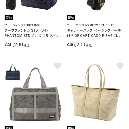
即納
即納
ブリーフィング（BRIEFING）
ニューエラゴルフ（NEW ERA GOLF）
ターフファントム STD TURF
キャディーバッグ ベーシックポーチ
PHANTOM STD メンズ ゴルフバッグ
付き GF CART CADDIE BAG ゴルフ
BRG253T10
キャディバッグ ブラック×ゴールド
46,200
46,200
¥
¥
税込
税込
13534661
即納
即納