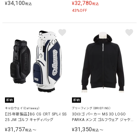
34,100
32,780
¥
¥
税込
税込
BLACK
43
%OFF
即納
即納
キャロウェイ（Callaway）
ブリーフィング（BRIEFING）
【25年新製品】BG CG CRT SPL-I SS
3Dロゴ パーカー MS 3D LOGO
25 JM ゴルフ キャディバッグ
PARKA メンズ ゴルフウェア ジャケッ
ト ブラック BRG261M09 010
31,757
31,350
¥
¥
〜
〜
税込
税込