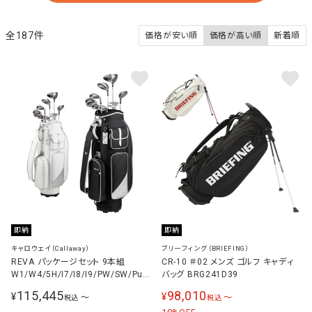
187
価格が安い順
価格が高い順
新着順
即納
即納
キャロウェイ（Callaway）
ブリーフィング（BRIEFING）
REVA パッケージセット 9本組
CR-10 ＃02 メンズ ゴルフ キャディ
W1/W4/5H/I7/I8/I9/PW/SW/Putt
バッグ BRG241D39
er オリジナルカーボン L レディース
115,445
98,010
¥
¥
〜
〜
税込
税込
ゴルフ クラブセット