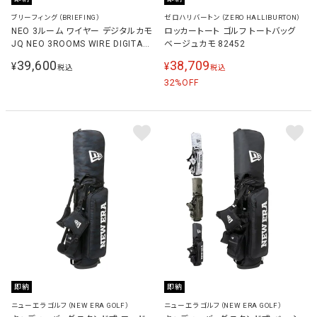
ブリーフィング（BRIEFING）
ゼロハリバートン（ZERO HALLIBURTON）
NEO 3ルーム ワイヤー デジタルカモ
ロッカートート ゴルフ トートバッグ
JQ NEO 3ROOMS WIRE DIGITAL
ベージュカモ 82452
CAMO JQ メンズ ゴルフ トートバッ
39,600
38,709
¥
¥
税込
税込
グ BRG261T40
32
%OFF
即納
即納
ニューエラゴルフ（NEW ERA GOLF）
ニューエラゴルフ（NEW ERA GOLF）