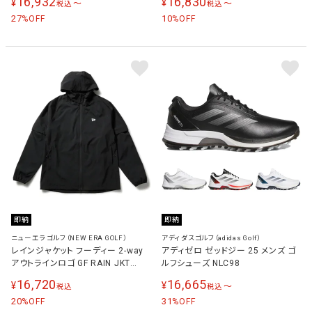
16,932
16,830
¥
¥
〜
〜
税込
税込
27
10
%OFF
%OFF
即納
即納
ニューエラゴルフ（NEW ERA GOLF）
アディダスゴルフ（adidas Golf）
レインジャケット フーディー 2-way
アディゼロ ゼッドジー 25 メンズ ゴ
アウトラインロゴ GF RAIN JKT
ルフシューズ NLC98
2WAY SLV OUTLINE NE BLK メン
16,720
16,665
¥
¥
〜
税込
税込
ズ レディース ゴルフ レインウェア ブ
ラック 14859959
20
31
%OFF
%OFF