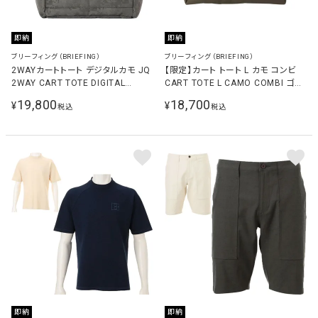
即納
即納
ブリーフィング（BRIEFING）
ブリーフィング（BRIEFING）
2WAYカートトート デジタルカモ JQ
【限定】カート トート L カモ コンビ
2WAY CART TOTE DIGITAL
CART TOTE L CAMO COMBI ゴル
CAMO JQ メンズ ゴルフ トートバッ
フ トートバッグ グリーンカモ×R.グリ
19,800
18,700
¥
¥
税込
税込
グ BRG261T39
ーン BRG251T42 666
即納
即納