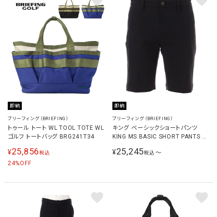
即納
即納
ブリーフィング（BRIEFING）
ブリーフィング（BRIEFING）
トゥール トート WL TOOL TOTE WL
キング ベーシックショートパンツ
ゴルフ トートバッグ BRG241T34
KING MS BASIC SHORT PANTS メ
ンズ ブラック BBG251M12 BLACK
25,856
25,245
¥
¥
〜
税込
税込
24
%OFF