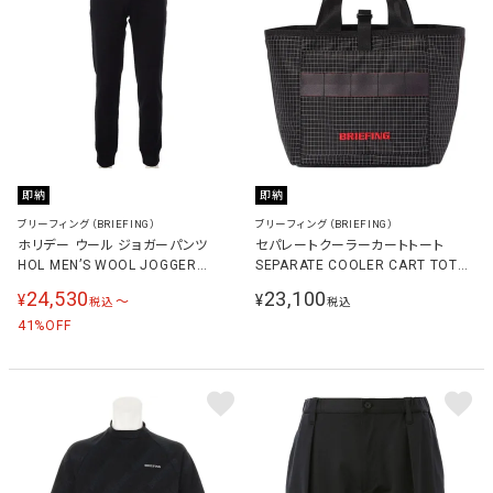
即納
即納
ブリーフィング（BRIEFING）
ブリーフィング（BRIEFING）
ホリデー ウール ジョガーパンツ
セパレートクーラーカートトート
HOL MEN’S WOOL JOGGER
SEPARATE COOLER CART TOTE
PANTS メンズ ゴルフウェア ロング
メンズ ゴルフ トートバッグ ブラック
24,530
23,100
¥
¥
〜
税込
税込
パンツ ブラック BRG243MC2
BRG261T50 BLACK
41
%OFF