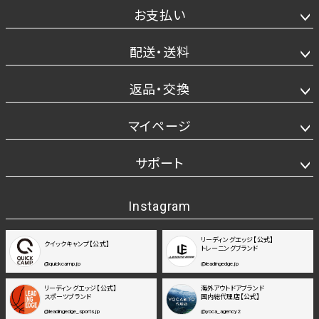
お支払い
配送・送料
返品・交換
マイページ
サポート
Instagram
リーディングエッジ【公式】
クイックキャンプ【公式】
トレーニングブランド
@quickcamp.jp
@leadingedge.jp
リーディングエッジ【公式】
海外アウトドアブランド
スポーツブランド
国内総代理店【公式】
@leadingedge_sports.jp
@yoca_agency2