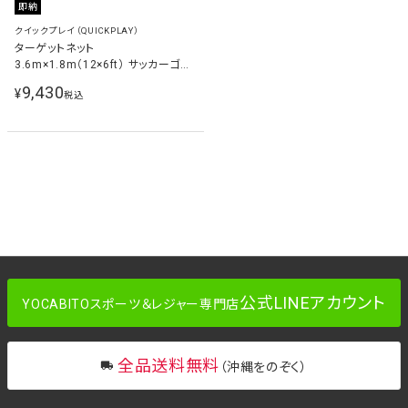
即納
クイックプレイ（QUICKPLAY）
ターゲットネット
3.6m×1.8m（12×6ft） サッカーゴー
ル用 練習器具
9,430
¥
税込
公式LINEアカウント
YOCABITOスポーツ＆レジャー専門店
全品送料無料
（沖縄をのぞく）