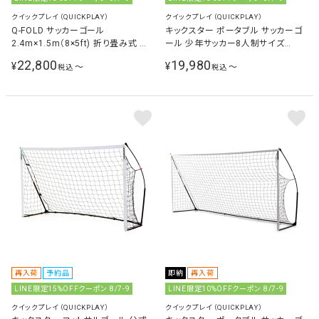
クイックプレイ（QUICKPLAY）
クイックプレイ（QUICKPLAY）
Q-FOLD サッカーゴール
キックスター ポータブル サッカーゴ
2.4m×1.5m（8×5ft) 折り畳み式 練
ール 少年サッカー8人制サイズ
習用 ホワイト
4.9m×2.1m（16×7ft) 組立式 QP-
22,800
19,980
¥
¥
〜
〜
税込
税込
16KSR
再入荷
予約品
即納
再入荷
LINE限定15%OFFクーポン 8/7-9
LINE限定10%OFFクーポン 8/7-9
クイックプレイ（QUICKPLAY）
クイックプレイ（QUICKPLAY）