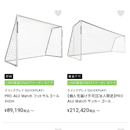
即納
離島不可
LINE限定20%OFFクーポン 8/7-9
LINE限定20%OFFクーポン 8/7-9
クイックプレイ（QUICKPLAY）
クイックプレイ（QUICKPLAY）
PRO ALU Match フットサルゴール
【個人宅届け不可】【法人限定】PRO
3×2m
ALU Match サッカーゴール
7.3×2.4m
89,190
212,420
¥
¥
〜
〜
税込
税込