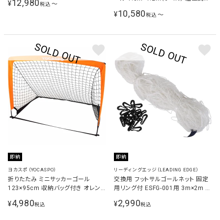
12,980
¥
〜
税込
QP-6KSR
10,580
¥
〜
税込
即納
即納
ヨカスポ（YOCASPO）
リーディングエッジ（LEADING EDGE）
折りたたみ ミニサッカーゴール
交換用 フットサルゴールネット 固定
123×95cm 収納バッグ付き オレン
用リング付 ESFG-001用 3m×2m 対
ジ×ブラック YCSP-FB-02
応ネット ホワイト ESFG-001net
4,980
2,990
¥
¥
税込
税込