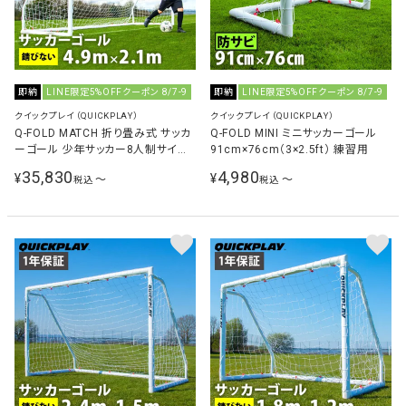
即納
LINE限定5%OFFクーポン 8/7-9
即納
LINE限定5%OFFクーポン 8/7-9
クイックプレイ（QUICKPLAY）
クイックプレイ（QUICKPLAY）
Q-FOLD MATCH 折り畳み式 サッカ
Q-FOLD MINI ミニサッカーゴール
ーゴール 少年サッカー8人制サイズ
91cm×76cm（3×2.5ft） 練習用
4.9m×2.1m（16×7ft） 試合用 練習
35,830
4,980
¥
¥
〜
〜
税込
税込
用