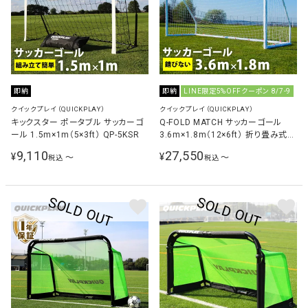
即納
即納
LINE限定5%OFFクーポン 8/7-9
クイックプレイ（QUICKPLAY）
クイックプレイ（QUICKPLAY）
キックスター ポータブル サッカーゴ
Q-FOLD MATCH サッカーゴール
ール 1.5m×1m（5×3ft） QP-5KSR
3.6m×1.8m（12×6ft） 折り畳み式
試合用 練習用
9,110
27,550
¥
¥
〜
〜
税込
税込