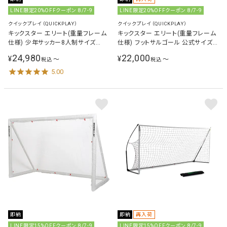
LINE限定20%OFFクーポン 8/7-9
LINE限定20%OFFクーポン 8/7-9
クイックプレイ（QUICKPLAY）
クイックプレイ（QUICKPLAY）
キックスター エリート(重量フレーム
キックスター エリート(重量フレーム
仕様) 少年サッカー8人制サイズ
仕様) フットサルゴール 公式サイズ
4.9m×2.1m（16×7ft） 組立式 QP-
3m×2m（9.8×6.5ft） 組立式 QP-
24,980
22,000
¥
¥
〜
〜
税込
税込
16KSR Elite
3MKSR Elite
5.00
即納
即納
再入荷
LINE限定15%OFFクーポン 8/7-9
LINE限定15%OFFクーポン 8/7-9