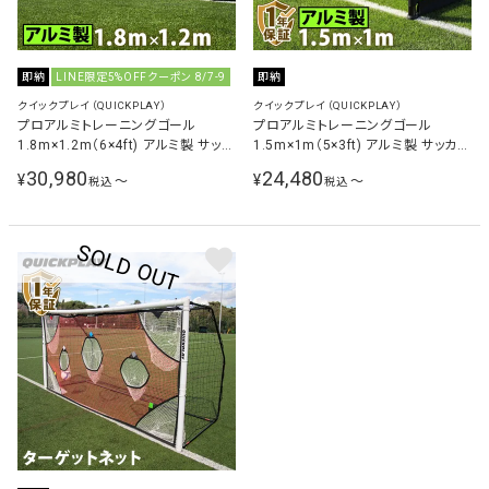
即納
LINE限定5%OFFクーポン 8/7-9
即納
クイックプレイ（QUICKPLAY）
クイックプレイ（QUICKPLAY）
プロアルミトレーニングゴール
プロアルミトレーニングゴール
1.8m×1.2m（6×4ft) アルミ製 サッカ
1.5m×1m（5×3ft) アルミ製 サッカー
ーゴール 練習器具
ゴール 練習器具
30,980
24,480
¥
¥
〜
〜
税込
税込