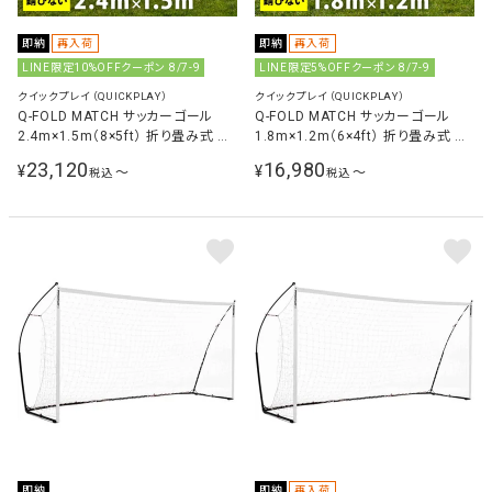
即納
再入荷
即納
再入荷
LINE限定10%OFFクーポン 8/7-9
LINE限定5%OFFクーポン 8/7-9
クイックプレイ（QUICKPLAY）
クイックプレイ（QUICKPLAY）
Q-FOLD MATCH サッカーゴール
Q-FOLD MATCH サッカーゴール
2.4m×1.5m（8×5ft） 折り畳み式 試
1.8m×1.2m（6×4ft） 折り畳み式 試
合用 練習用
合用 練習用
23,120
16,980
¥
¥
〜
〜
税込
税込
即納
即納
再入荷