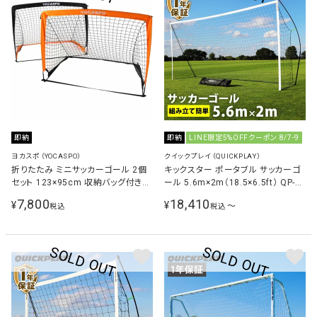
即納
即納
LINE限定5%OFFクーポン 8/7-9
ヨカスポ（YOCASPO）
クイックプレイ（QUICKPLAY）
折りたたみ ミニサッカーゴール 2個
キックスター ポータブル サッカーゴ
セット 123×95cm 収納バッグ付き
ール 5.6m×2m（18.5×6.5ft） QP-
オレンジ×ブラック YCSP-FB-02W
18KSR
7,800
18,410
¥
¥
〜
税込
税込