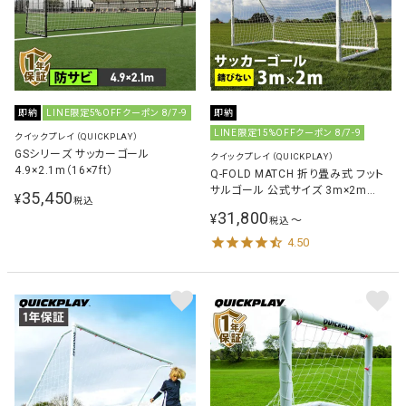
即納
LINE限定5%OFFクーポン 8/7-9
即納
LINE限定15%OFFクーポン 8/7-9
クイックプレイ（QUICKPLAY）
GSシリーズ サッカーゴール
クイックプレイ（QUICKPLAY）
4.9×2.1m（16×7ft）
Q-FOLD MATCH 折り畳み式 フット
サルゴール 公式サイズ 3m×2m
35,450
¥
税込
（9.8×6.5ft) 試合用 練習用
31,800
¥
〜
税込
4.50