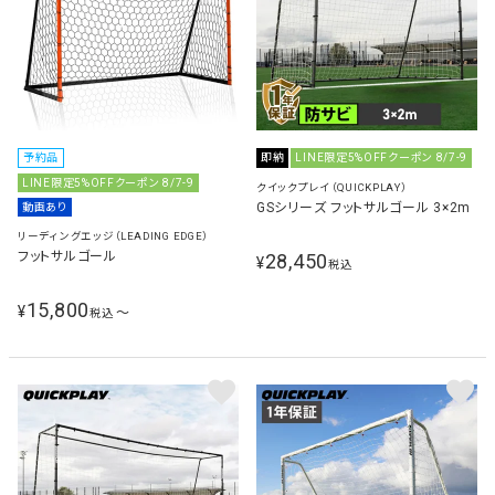
予約品
即納
LINE限定5%OFFクーポン 8/7-9
LINE限定5%OFFクーポン 8/7-9
クイックプレイ（QUICKPLAY）
GSシリーズ フットサルゴール 3×2m
動画あり
リーディングエッジ（LEADING EDGE）
フットサルゴール
28,450
¥
税込
15,800
¥
〜
税込