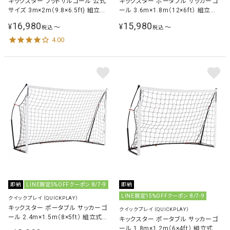
キックスター フットサルゴール 公式
キックスター ポータブル サッカーゴ
サイズ 3m×2m（9.8×6.5ft) 組立式
ール 3.6m×1.8m（12×6ft） 組立式
QP-3MKSR
QP-12KSR
16,980
15,980
¥
¥
〜
〜
税込
税込
4.00
即納
LINE限定5%OFFクーポン 8/7-9
即納
LINE限定15%OFFクーポン 8/7-9
クイックプレイ（QUICKPLAY）
キックスター ポータブル サッカーゴ
クイックプレイ（QUICKPLAY）
ール 2.4m×1.5m（8×5ft） 組立式
キックスター ポータブル サッカーゴ
QP-8KSR
ール 1.8m×1.2m（6×4ft） 組立式