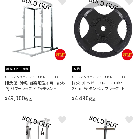
離島不可
即納
即納
リーディングエッジ（LEADING EDGE）
リーディングエッジ（LEADING EDGE）
[北海道・沖縄・離島配送不可] [訳あ
[訳あり] ヘビープレート 10kg
り] パワーラック アタッチメント
28mm径 ダンベル ブラック LE-
POWER RACK ATTACHMENT 筋力
HP10-T BK
49,000
4,490
¥
¥
税込
税込
トレーニング ブラック LE-CRP-T