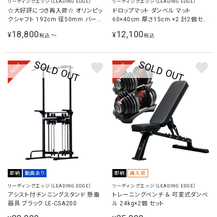
リーディングエッジ（LEADING EDGE）
リーディングエッジ（LEADING EDGE）
☆大好評につき再入荷☆ オリンピッ
ドロップマット ダンベル マット
クシャフト 192cm 径50mm バーベ
60×40cm 厚さ15cm ×2 計2個セッ
ルシャフト ウェイトトレーニング
ト エクササイズマット ブラック LE-
18,800
12,100
¥
¥
〜
税込
税込
M60 BK
NEW
NEW
即納
動画あり
即納
再入荷
リーディングエッジ（LEADING EDGE）
リーディングエッジ（LEADING EDGE）
アシスト付チンニングスタンド 懸垂
トレーニングベンチ ＆ 可変式ダンベ
器具 ブラック LE-CSA200
ル 24kg×2個 セット