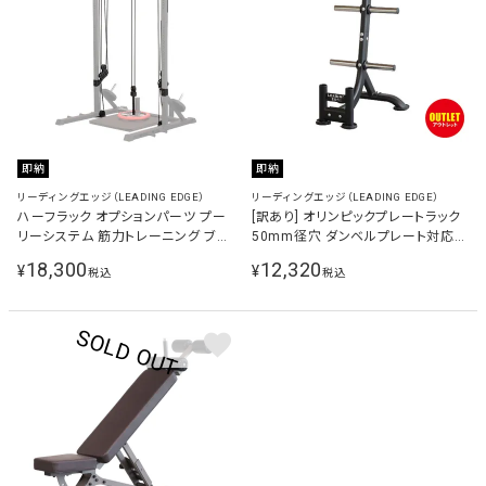
即納
即納
リーディングエッジ（LEADING EDGE）
リーディングエッジ（LEADING EDGE）
ハーフラック オプションパーツ プー
[訳あり] オリンピックプレートラック
リーシステム 筋力トレーニング ブラ
50mm径穴 ダンベルプレート対応
ック LE-HR100OP
バーベルラック ブラック LE-
18,300
12,320
¥
¥
税込
税込
OPT950-T BK