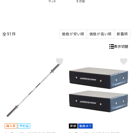
マット
その他
91
価格が安い順
価格が高い順
新着順
表示切替
再入荷
予約品
即納
動画あり