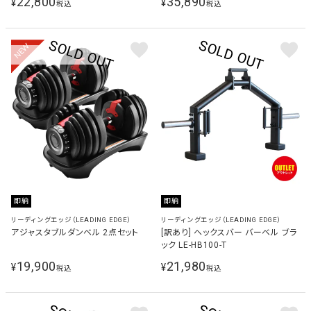
22,800
35,890
¥
¥
税込
税込
NEW
即納
即納
リーディングエッジ（LEADING EDGE）
リーディングエッジ（LEADING EDGE）
アジャスタブルダンベル 2点セット
[訳あり] ヘックスバー バーベル ブラ
ック LE-HB100-T
19,900
21,980
¥
¥
税込
税込