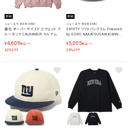
即納
即納
ニューエラ（NEW ERA）
ニューエラ（NEW ERA）
裏毛 オーバーサイズド スウェット ク
59FIFTY ソフトバックラム Powered
ルーネック CALNAMUR カルナムー
by GORO NAKATSUGAWA（MIN-
ル メンズ レディース トレーナー
NANO） ニューヨーク・ヤンキース メ
4,609
5,005
¥
¥
〜
〜
税込
税込
ンズ レディース キャップ ネイビー
42
14703378 NVY
24
%OFF
%OFF