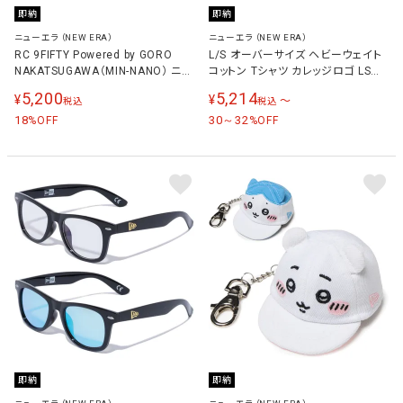
即納
即納
ニューエラ（NEW ERA）
ニューエラ（NEW ERA）
RC 9FIFTY Powered by GORO
L/S オーバーサイズ ヘビーウェイト
NAKATSUGAWA（MIN-NANO） ニュ
コットン Tシャツ カレッジロゴ LS
ーヨーク・ジャイアンツ コーデュロ
OS HWC TEE COLLEGE メンズ レ
5,200
5,214
¥
¥
〜
税込
税込
イ メンズ レディース キャップ
ディース 長袖Tシャツ
18
30～32
%OFF
%OFF
即納
即納