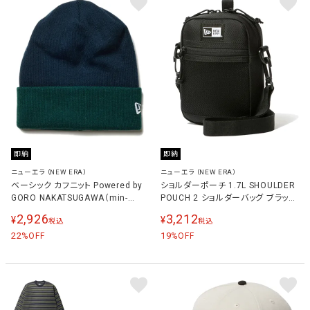
即納
即納
ニューエラ（NEW ERA）
ニューエラ（NEW ERA）
ベーシック カフニット Powered by
ショルダーポーチ 1.7L SHOULDER
GORO NAKATSUGAWA（min-
POUCH 2 ショルダーバッグ ブラック
nano） BC KNIT GORO BGRN メン
12325642
2,926
3,212
¥
¥
税込
税込
ズ レディース ニット帽 ネイビー/ブ
リティッシュグリーン 14346925
22
19
%OFF
%OFF
NVY