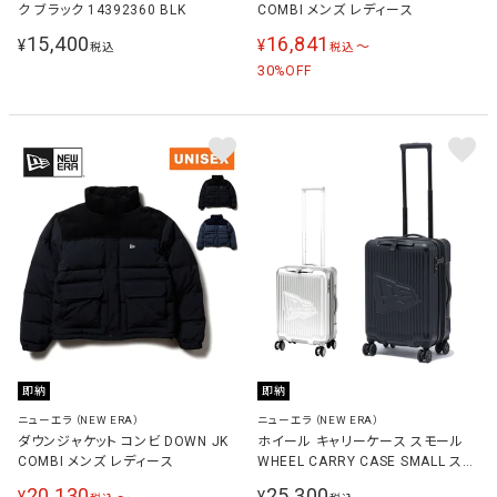
ク ブラック 14392360 BLK
COMBI メンズ レディース
15,400
16,841
¥
¥
〜
税込
税込
30
%OFF
即納
即納
ニューエラ（NEW ERA）
ニューエラ（NEW ERA）
ダウンジャケット コンビ DOWN JK
ホイール キャリーケース スモール
COMBI メンズ レディース
WHEEL CARRY CASE SMALL スー
ツケース
20,130
25,300
¥
¥