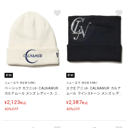
即納
即納
ニューエラ（NEW ERA）
ニューエラ（NEW ERA）
ベーシック カフニット CALNAMUR
スクエアニット CALNAMUR カルナ
カルナムール メンズ レディース ニッ
ムール ラインストーン メンズ レディ
ト帽 オフホワイト 14349019 OWHI
ース ニット帽 ブラック 14349007
2,123
2,387
¥
¥
税込
税込
BLK
43
40
%OFF
%OFF