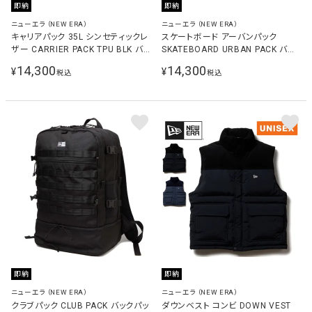
即納
即納
ニューエラ（NEW ERA）
ニューエラ（NEW ERA）
キャリアパック 35L シンセティックレ
スケートボード アーバンパック
ザー CARRIER PACK TPU BLK バッ
SKATEBOARD URBAN PACK バッ
クパック ブラック 14750920
クパック ブラック 14521312
14,300
14,300
¥
¥
税込
税込
BLACK
即納
即納
ニューエラ（NEW ERA）
ニューエラ（NEW ERA）
クラブパック CLUB PACK バックパッ
ダウンベスト コンビ DOWN VEST