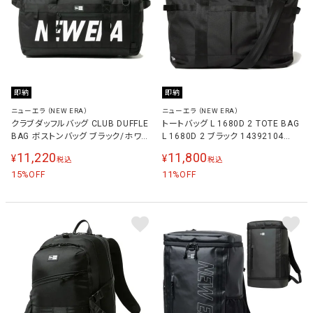
即納
即納
ニューエラ（NEW ERA）
ニューエラ（NEW ERA）
クラブダッフルバッグ CLUB DUFFLE
トートバッグ L 1680D 2 TOTE BAG
BAG ボストンバッグ ブラック/ホワイ
L 1680D 2 ブラック 14392104
ト 14521343 BLK NELOGO/WHI
BLK
11,220
11,800
¥
¥
税込
税込
15
11
%OFF
%OFF