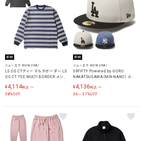
即納
即納
ニューエラ（NEW ERA）
ニューエラ（NEW ERA）
LS OS CTティー マルチボーダー LS
59FIFTY Powered by GORO
OS CT TEE MULTI BORDER メンズ
NAKATSUGAWA（MIN-NANO） メン
レディース 長袖Tシャツ
ズ レディース キャップ
4,114
4,136
¥
¥
〜
〜
税込
税込
38
36～37
%OFF
%OFF