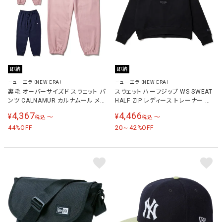
即納
即納
ニューエラ（NEW ERA）
ニューエラ（NEW ERA）
裏毛 オーバーサイズド スウェット パ
スウェット ハーフジップ WS SWEAT
ンツ CALNAMUR カルナムール メン
HALF ZIP レディース トレーナー ブ
ズ レディース ロングパンツ
ラック 14674706 BLK
4,367
4,466
¥
¥
〜
〜
税込
税込
44
20～42
%OFF
%OFF