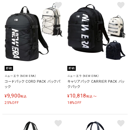
即納
即納
ニューエラ（NEW ERA）
ニューエラ（NEW ERA）
コードパック CORD PACK バックパ
キャリアパック CARRIER PACK バッ
ック
クパック
9,900
10,818
¥
¥
〜
税込
税込
25
18
%OFF
%OFF