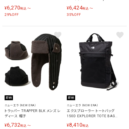
ンズ レディース パーカー
NAKATSUGAWA（MIN-NANO） ニュ
6,270
6,424
¥
¥
〜
〜
税込
税込
ーヨーク・ヤンキース メンズ レディ
29
ース トレーナー ネイビー
35
%OFF
%OFF
14705957 NVY
即納
即納
ニューエラ（NEW ERA）
ニューエラ（NEW ERA）
トラッパー TRAPPER BLK メンズ レ
エクスプローラー トートバッグ
ディース 帽子
150D EXPLORER TOTE BAG
150D ブラック 14521336 BLK
6,732
8,410
¥
¥
〜
税込
税込