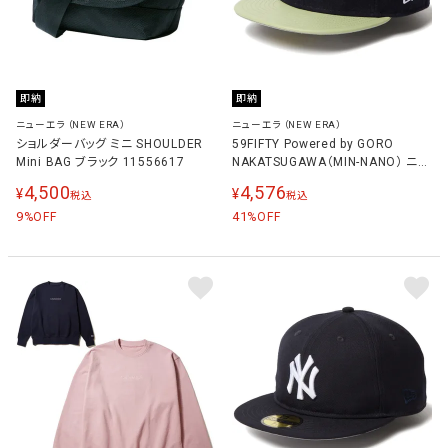
即納
即納
ニューエラ（NEW ERA）
ニューエラ（NEW ERA）
ショルダーバッグ ミニ SHOULDER
59FIFTY Powered by GORO
Mini BAG ブラック 11556617
NAKATSUGAWA（MIN-NANO） ニュ
ーヨーク・ヤンキース メルトン メン
4,500
4,576
¥
¥
税込
税込
ズ レディース キャップ ネイビー/ラ
9
イトグリーン 14703383 NVY
41
%OFF
%OFF
LTGRN