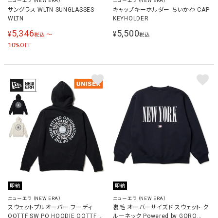
ニューエラ（NEW ERA）
ニューエラ（NEW ERA）
サングラス WLTN SUNGLASSES
キャップキーホルダー ちいかわ CAP
WLTN
KEYHOLDER
5,346
5,500
¥
¥
〜
税込
税込
10
%OFF
即納
即納
ニューエラ（NEW ERA）
ニューエラ（NEW ERA）
スウェットプルオーバー フーディ
裏毛 オーバーサイズド スウェット ク
OOTTF SW PO HOODIE OOTTF メ
ルーネック Powered by GORO