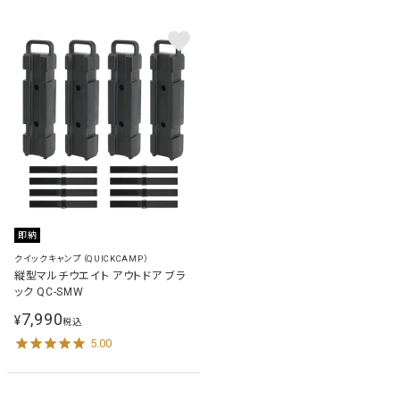
即納
クイックキャンプ（QUICKCAMP）
縦型マルチウエイト アウトドア ブラ
ック QC-SMW
7,990
¥
税込
5.00