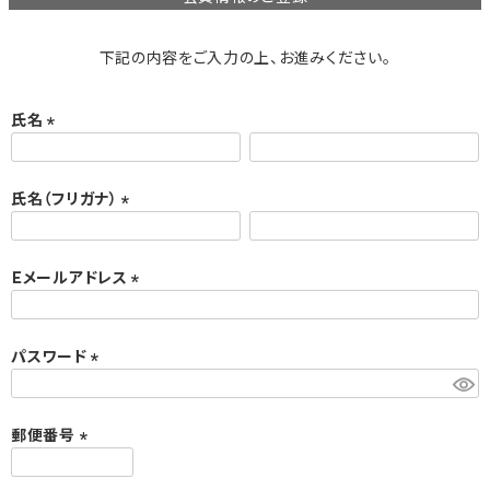
下記の内容をご入力の上、お進みください。
氏名
(
必
須
氏名（フリガナ）
)
(
必
須
Ｅメールアドレス
)
(
必
須
パスワード
)
(
必
須
郵便番号
)
(
必