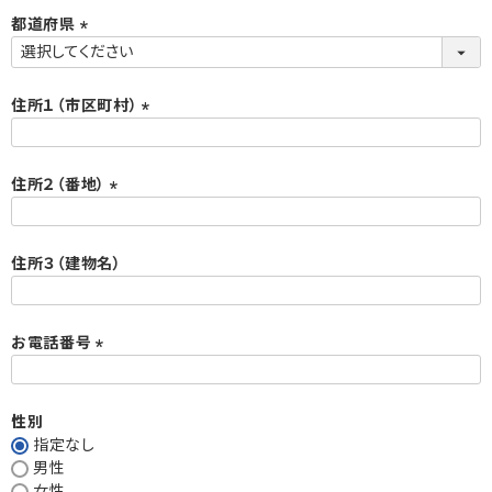
須
都道府県
)
(
必
須
住所１（市区町村）
)
(
必
須
住所２（番地）
)
(
必
須
住所３（建物名）
)
お電話番号
(
必
須
性別
)
指定なし
男性
女性