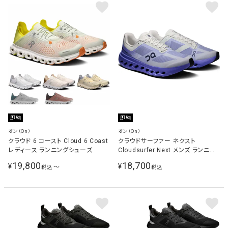
即納
即納
オン（On）
オン（On）
クラウド 6 コースト Cloud 6 Coast
クラウドサーファー ネクスト
レディース ランニングシューズ
Cloudsurfer Next メンズ ランニン
グシューズ セーラー/アイスバーグ
19,800
18,700
¥
¥
〜
税込
税込
3ME30024476 Sailor | Iceberg