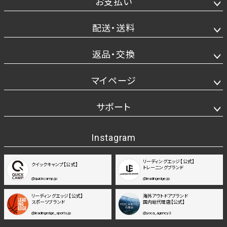
お支払い
配送・送料
返品・交換
マイページ
サポート
Instagram
リーディングエッジ【公式】
クイックキャンプ【公式】
トレーニングブランド
@quickcamp.jp
@leadingedge.jp
リーディングエッジ【公式】
海外アウトドアブランド
スポーツブランド
国内総代理店【公式】
@leadingedge_sports.jp
@yoca_agency2