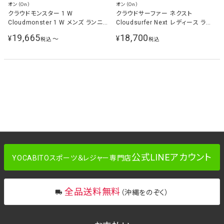
オン（On）
オン（On）
クラウドモンスター 1 W
クラウドサーファー ネクスト
Cloudmonster 1 W メンズ ランニ
Cloudsurfer Next レディース ラン
ングシューズ オールホワイト
ニングシューズ ピオニー/ヘザー
19,665
18,700
¥
¥
〜
税込
税込
61.98434 All White
3WE30054721 Peony | Heather
公式LINEアカウント
YOCABITOスポーツ＆レジャー専門店
全品送料無料
（沖縄をのぞく）