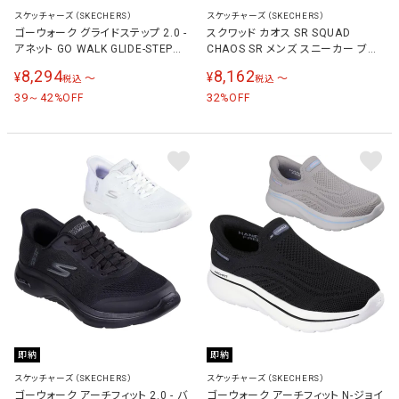
スケッチャーズ（SKECHERS）
スケッチャーズ（SKECHERS）
ゴーウォーク グライドステップ 2.0 -
スクワッド カオス SR SQUAD
アネット GO WALK GLIDE-STEP
CHAOS SR メンズ スニーカー ブラ
2.0-ANNETTE レディース ウォーキ
ック 200254W BLK
8,294
8,162
¥
¥
〜
〜
税込
税込
ングシューズ ネイビー/マルチ
125120 NVMT
39～42
32
%OFF
%OFF
即納
即納
スケッチャーズ（SKECHERS）
スケッチャーズ（SKECHERS）
ゴーウォーク アーチフィット 2.0 - バ
ゴーウォーク アーチフィット N-ジョイ