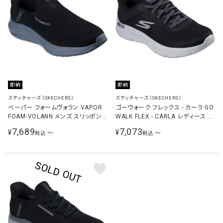
即納
即納
スケッチャーズ（SKECHERS）
スケッチャーズ（SKECHERS）
ベーパー フォームヴォラン VAPOR
ゴーウォーク フレックス - カーラ GO
FOAM-VOLANN メンズ スリッポン
WALK FLEX - CARLA レディース ウ
ブラック/グレー 233059 BKGY
ォーキングシューズ ブラック
7,689
7,073
¥
¥
〜
〜
税込
税込
125516 BLK