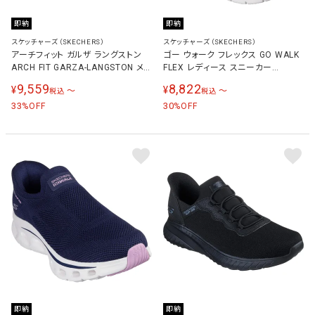
即納
即納
スケッチャーズ（SKECHERS）
スケッチャーズ（SKECHERS）
アーチフィット ガルザ ラングストン
ゴー ウォーク フレックス GO WALK
ARCH FIT GARZA-LANGSTON メ
FLEX レディース スニーカー
ンズ スニーカー ブラック 205511
125525
9,559
8,822
¥
¥
〜
〜
税込
税込
BBK
33
30
%OFF
%OFF
即納
即納