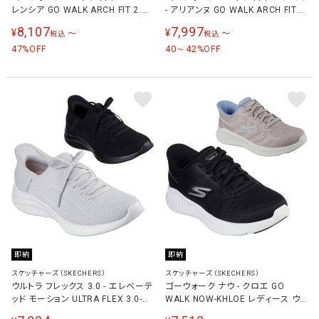
レンシア GO WALK ARCH FIT 2.0-
- アリアンヌ GO WALK ARCH FIT
VALENCIA レディース スニーカー
N-JOY-ARIANNE レディース スニー
8,107
7,997
¥
¥
〜
〜
税込
税込
125319
カー 125843
47
40～42
%OFF
%OFF
即納
即納
スケッチャーズ（SKECHERS）
スケッチャーズ（SKECHERS）
ウルトラ フレックス 3.0 - エレベーテ
ゴーウォーク ナウ - クロエ GO
ッド モーション ULTRA FLEX 3.0-
WALK NOW-KHLOE レディース ウォ
ELEVATED MOTION レディース ス
ーキングシューズ 125643