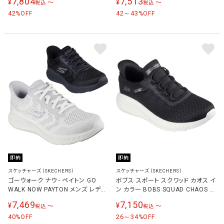
7,804
7,513
¥
¥
〜
〜
税込
税込
ニーカー 150457
42
42～43
%OFF
%OFF
即納
即納
スケッチャーズ（SKECHERS）
スケッチャーズ（SKECHERS）
ゴーウォーク ナウ - ペイトン GO
ボブス スポート スクワッド カオス イ
WALK NOW PAYTON メンズ レディ
ン カラー BOBS SQUAD CHAOS IN
ース スニーカー 216375
COLOR レディース スニーカー ブラ
7,469
7,150
¥
¥
〜
〜
税込
税込
ック 117504W BLK
40
26～34
%OFF
%OFF