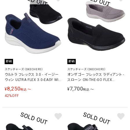
即納
即納
スケッチャーズ（SKECHERS）
スケッチャーズ（SKECHERS）
ウルトラ フレックス 3.0 - イージー
オンザゴー フレックス ラディアント -
ウィン ULTRA FLEX 3.0-EASY WIN
スローン ON-THE-GO FLEX
レディース スニーカー 150450
RADIANT-SLOANE レディース スニ
8,250
7,700
¥
¥
〜
〜
税込
税込
ーカー 138435
42
%OFF