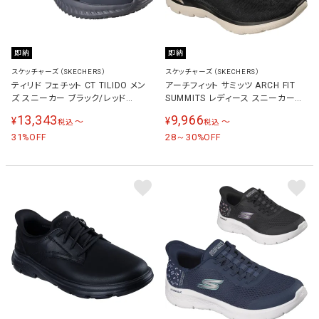
即納
即納
スケッチャーズ（SKECHERS）
スケッチャーズ（SKECHERS）
ティリド フェチット CT TILIDO メン
アーチフィット サミッツ ARCH FIT
ズ スニーカー ブラック/レッド
SUMMITS レディース スニーカー
200206W BKRD
150750W
13,343
9,966
¥
¥
〜
〜
税込
税込
31
28～30
%OFF
%OFF