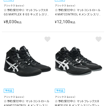
アシックス（asics）
アシックス（asics）
☆予約受付中☆ マットフレックス8
☆予約受付中☆ マットコントロール
GS MATFLEX 8 GS キッズ レスリン
4 MATCONTROL 4 メンズ レスリン
グシューズ ブラック/ホワイト
グシューズ ミッドナイト/ホワイト
8,030
12,100
¥
¥
税込
税込
1084A016 001
1081A069 400
予約品
予約品
アシックス（asics）
アシックス（asics）
☆予約受付中☆ マットコントロール
☆予約受付中☆ マットフレックス8
4 MATCONTROL 4 メンズ レスリン
MATFLEX 8 メンズ レスリングシュ