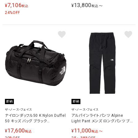
ラック NM72358 K
7,106
13,800
¥
¥
〜
税込
税込
24
%OFF
即納
即納
ザ・ノース・フェイス
ザ・ノース・フェイス
ナイロンダッフル50 K Nylon Duffel
アルパインライトパンツ Alpine
50 キッズ バッグ ブラック
Light Pant メンズ ロングパンツ ブ
NMJ72352
ラック NB32301 K
17,600
11,000
¥
¥
〜
税込
税込
20
25～38
%OFF
%OFF