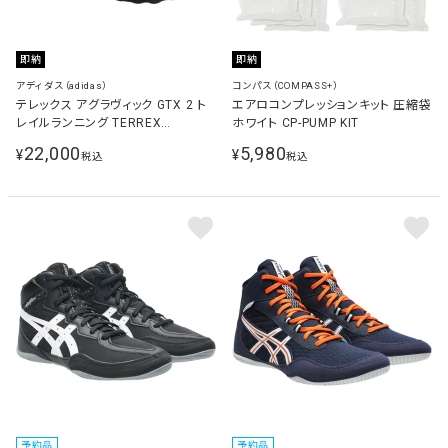
即納
即納
アディダス（adidas）
コンパス（COMPASS+）
テレックス アグラヴィック GTX 2 ト
エアロコンプレッションキット 圧縮袋
レイルランニング TERREX
ホワイト CP-PUMP KIT
AGRAVIC GTX 2 TRAIL RUNNING
22,000
5,980
¥
¥
税込
税込
メンズ トレイルランニングシューズ
コアブラック/グレーシック HQ5089
予約品
予約品