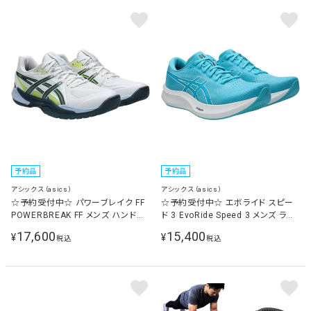
予約品
予約品
アシックス（asics）
アシックス（asics）
☆予約受付中☆ パワーブレイク FF
☆予約受付中☆ エボライド スピー
POWERBREAK FF メンズ ハンドボ
ド 3 EvoRide Speed 3 メンズ ラン
ールシューズ ホワイト/ローインディ
ニングシューズ アクアリウム/ホワイ
17,600
15,400
¥
¥
税込
税込
ゴ 1071A101 105
ト 1011B969 401