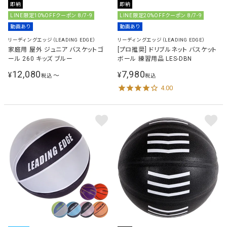
即納
即納
LINE限定10%OFFクーポン 8/7-9
LINE限定20%OFFクーポン 8/7-9
動画あり
動画あり
リーディングエッジ（LEADING EDGE）
リーディングエッジ（LEADING EDGE）
家庭用 屋外 ジュニア バスケットゴ
[プロ推奨] ドリブルネット バスケット
ール 260 キッズ ブルー
ボール 練習用品 LES-DBN
12,080
7,980
¥
¥
〜
税込
税込
4.00