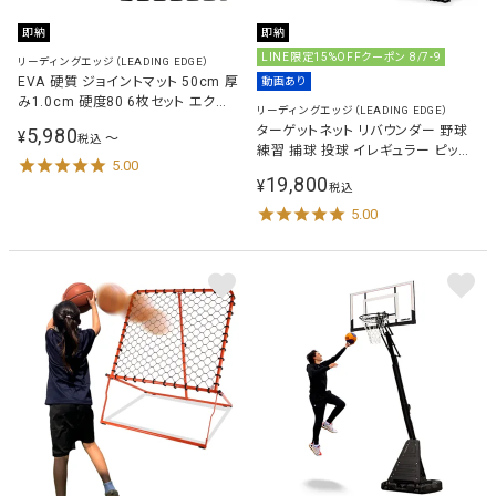
即納
即納
LINE限定15%OFFクーポン 8/7-9
リーディングエッジ（LEADING EDGE）
EVA 硬質 ジョイントマット 50cm 厚
動画あり
み1.0cm 硬度80 6枚セット エクサ
リーディングエッジ（LEADING EDGE）
サイズマット
ターゲットネット リバウンダー 野球
5,980
¥
〜
税込
練習 捕球 投球 イレギュラー ピッチ
5.00
ング ネット トレーニング 少年 子供
19,800
¥
税込
LES-TN
5.00