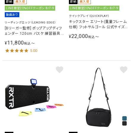
即納
再入荷
即納
再入荷
LINE限定20%OFFクーポン 8/7-9
LINE限定20%OFFクーポン 8/7-9
動画あり
クイックプレイ（QUICKPLAY）
キックスター エリート(重量フレーム
リーディングエッジ（LEADING EDGE）
仕様) フットサルゴール 公式サイズ
[Bリーガー監修] ポップアップディフ
3m×2m（9.8×6.5ft） 組立式 QP-
ェンダー 120cm バスケ 練習器具 ト
22,000
¥
〜
税込
3MKSR Elite
レーニング用品 LES-DFP
11,800
¥
〜
税込
5.00