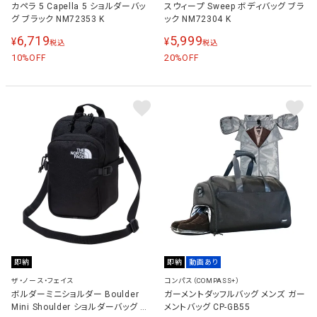
カペラ 5 Capella 5 ショルダーバッ
スウィープ Sweep ボディバッグ ブラ
グ ブラック NM72353 K
ック NM72304 K
6,719
5,999
¥
¥
税込
税込
10
20
%OFF
%OFF
即納
即納
動画あり
ザ・ノース・フェイス
コンパス（COMPASS+）
ボルダーミニショルダー Boulder
ガーメントダッフルバッグ メンズ ガー
Mini Shoulder ショルダーバッグ ブ
メントバッグ CP-GB55