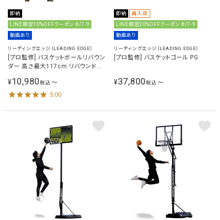
即納
即納
再入荷
LINE限定10%OFFクーポン 8/7-9
LINE限定20%OFFクーポン 8/7-9
動画あり
動画あり
リーディングエッジ（LEADING EDGE）
リーディングエッジ（LEADING EDGE）
[プロ監修] バスケットボールリバウン
[プロ監修] バスケットゴール PG
ダー 高さ最大117cm リバウンドネ
ット LES-BSRB
10,980
37,800
¥
¥
〜
〜
税込
税込
5.00