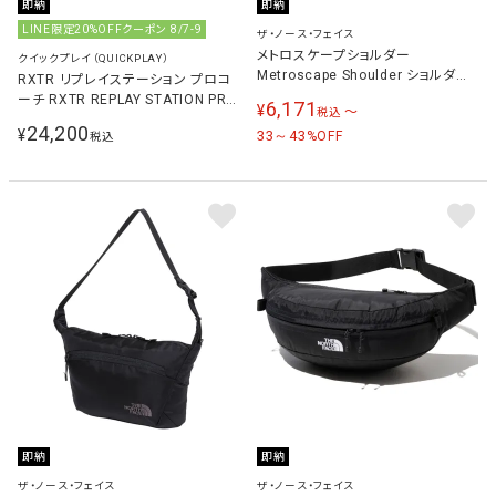
即納
即納
LINE限定20%OFFクーポン 8/7-9
ザ・ノース・フェイス
メトロスケープショルダー
クイックプレイ（QUICKPLAY）
Metroscape Shoulder ショルダー
RXTR リプレイステーション プロコ
バッグ NM82412
ーチ RXTR REPLAY STATION PRO
6,171
¥
〜
税込
COACH サッカー 練習用品 ブラック
24,200
¥
33～43
%OFF
税込
PROCOACH-SOCCER
即納
即納
ザ・ノース・フェイス
ザ・ノース・フェイス