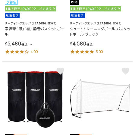
予約品
即納
LINE限定10%OFFクーポン 8/7-9
LINE限定10%OFFクーポン 8/7-9
動画あり
動画あり
リーディングエッジ（LEADING EDGE）
リーディングエッジ（LEADING EDGE）
家練球「忍」「極」 静音バスケットボー
シュートトレーニングボール バスケッ
ル
トボール ブラック
5,480
4,580
¥
¥
〜
税込
税込
4.00
5.00