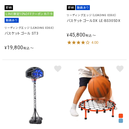
即納
即納
動画あり
LINE限定10%OFFクーポン 8/7-9
リーディングエッジ（LEADING EDGE）
バスケットゴールDX LE-BS305DX
動画あり
リーディングエッジ（LEADING EDGE）
バスケットゴール ST3
45,800
¥
〜
税込
4.00
19,800
¥
〜
税込