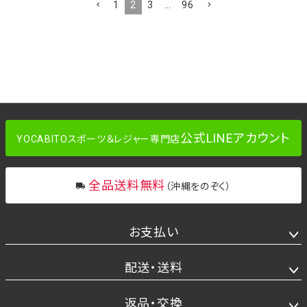
1
2
3
…
96
公式LINEアカウント
YOCABITOスポーツ＆レジャー専門店
全品送料無料
（沖縄をのぞく）
お支払い
配送・送料
返品・交換