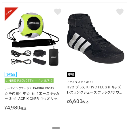
NEW
予約品
即納
LINE限定20%OFFクーポン 8/7-9
アディダス（adidas）
HVC プラス K HVC PLUS K キッズ
リーディングエッジ（LEADING EDGE）
レスリングシューズ ブラック/ホワイ
☆予約受付中☆ 3in1エースキッカ
ト/カーボン IH1401
ー 3in1 ACE KICKER キッズ サッカ
6,600
¥
税込
ー 練習用品 ブラック LES-FBAK
4,980
¥
税込