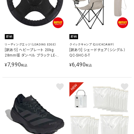
即納
即納
リーディングエッジ（LEADING EDGE）
クイックキャンプ（QUICKCAMP）
[訳あり] ヘビープレート 20kg
[訳あり] シェードチェア（シングル）
28mm径 ダンベル ブラック LE-
QC-SHC-S-T
HP20-T BK
7,990
6,490
¥
¥
税込
税込
NEW