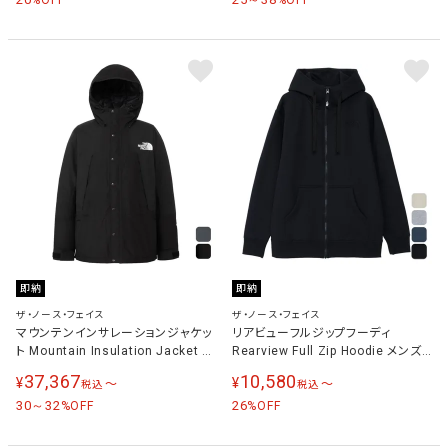
即納
即納
ザ・ノース・フェイス
ザ・ノース・フェイス
マウンテンインサレーションジャケッ
リアビューフルジップフーディ
ト Mountain Insulation Jacket メ
Rearview Full Zip Hoodie メンズ
ンズ レディース NY82553
ジャケット NT12442
37,367
10,580
¥
¥
〜
〜
税込
税込
30～32
26
%OFF
%OFF