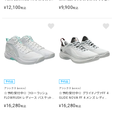
グシューズ ブラック/ホワイト
ーズ ブラック/ホワイト 1081A068
12,100
9,900
¥
¥
税込
税込
1081A069 001
001
予約品
予約品
アシックス（asics）
アシックス（asics）
☆予約受付中☆ フローラッシュ
☆予約受付中☆ グライドノヴァFF 4
FLOWRUSH レディース バスケット
GLIDE NOVA FF 4 メンズ レディー
ボールシューズ ホワイト/ピュアシル
ス バスケットボールシューズ グレイ
16,280
16,280
¥
¥
税込
税込
バー 1063A122 100
シャーG/グラファイトG 1063A105
021