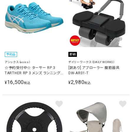
予約品
即納
アシックス（asics）
デイリーワークス（DAILY WORKS）
☆予約受付中☆ ターサー RP 3
[訳あり] アブローラー 腹筋器具
TARTHER RP 3 メンズ ランニング
DW-AR01-T
シューズ アクアリウム/ホワイト
16,500
2,980
¥
¥
税込
税込
1011B465 405