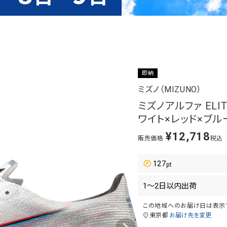
即納
ミズノ（MIZUNO）
ミズノアルファ ELI
ワイト×レッド×ブルー 
¥
12,718
販売価格
税込
127
この地域へのお届け日は表示
東京都
お届け先を変更