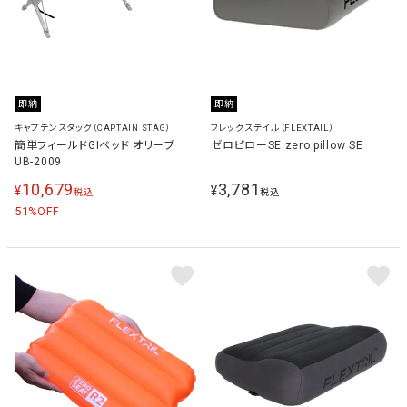
即納
即納
キャプテンスタッグ（CAPTAIN STAG）
フレックステイル（FLEXTAIL）
簡単フィールドGIベッド オリーブ
ゼロピローSE zero pillow SE
UB-2009
10,679
3,781
¥
¥
税込
税込
51
%OFF