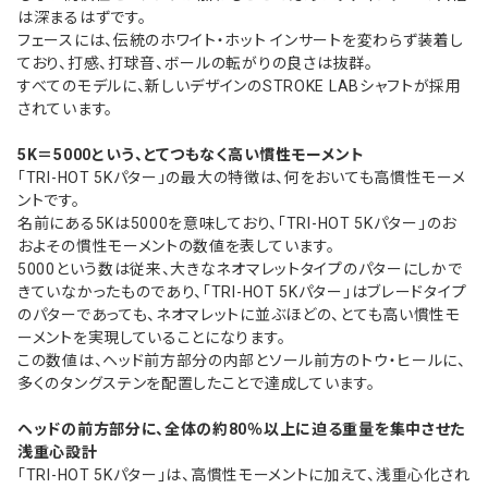
は深まるはずです。
フェースには、伝統のホワイト・ホット インサートを変わらず装着し
ており、打感、打球音、ボールの転がりの良さは抜群。
すべてのモデルに、新しいデザインのSTROKE LABシャフトが採用
されています。
5K＝5000という、とてつもなく高い慣性モーメント
「TRI-HOT 5Kパター」の最大の特徴は、何をおいても高慣性モーメ
ントです。
名前にある5Kは5000を意味しており、「TRI-HOT 5Kパター」のお
およその慣性モーメントの数値を表しています。
5000という数は従来、大きなネオマレットタイプのパターにしかで
きていなかったものであり、「TRI-HOT 5Kパター」はブレードタイプ
のパターであっても、ネオマレットに並ぶほどの、とても高い慣性モ
ーメントを実現していることになります。
この数値は、ヘッド前方部分の内部とソール前方のトウ・ヒールに、
多くのタングステンを配置したことで達成しています。
ヘッドの前方部分に、全体の約80％以上に迫る重量を集中させた
浅重心設計
「TRI-HOT 5Kパター」は、高慣性モーメントに加えて、浅重心化され