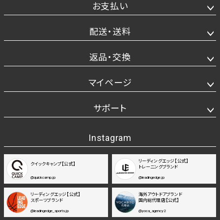
お支払い
配送・送料
返品・交換
マイページ
サポート
Instagram
リーディングエッジ【公式】
クイックキャンプ【公式】
トレーニングブランド
@quickcamp.jp
@leadingedge.jp
リーディングエッジ【公式】
海外アウトドアブランド
スポーツブランド
国内総代理店【公式】
@leadingedge_sports.jp
@yoca_agency2