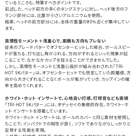
ているところも、特筆すべきポイントです。
前述した、ヘッド前方の多くのタングステンに対し、ヘッド後方のフ
ランジ部分には、比重が小さいアルミニウムを使用。
結果、ヘッドの前方部分には、全体の重量の80％近くが集中してい
ます。
高慣性モーメント＋浅重心で、距離も方向もブレない
従来のブレードパターでオフセンターヒットした場合、ボールスピー
ドが落ちる、打ち出し角がぶれる、方向がずれるといった現象が起
こることで、なかなかカップを捉えることができませんでした。
しかし、高慣性モーメントと浅重心設計が組み合わされた「TRI-
HOT 5Kパター」は、オフセンターヒットでも想定していた距離感、方
向から大きくずれることなくボールが転がっていき、カップインの確
率を高めてくれます。
ホワイト・ホット インサートで、心地良い打感、打球音なども実現
「TRI-HOT 5Kパター」には、オデッセイの象徴的存在、ホワイト・ホ
ット インサートを搭載しています。
ホワイト・ホット インサートは、ボールのカバーと同じ素材を使用し
たことで、インパクトでの相性が良く、ソフトでありながらしっかりと
反発する性能を実現。