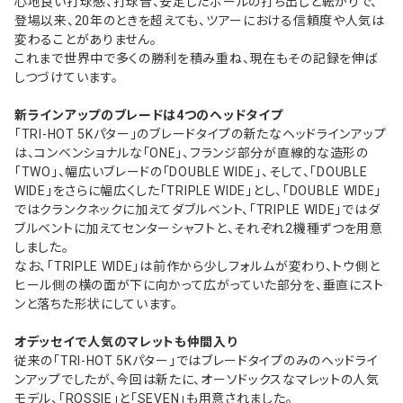
心地良い打球感、打球音、安定したボールの打ち出しと転がりで、
登場以来、20年のときを超えても、ツアーにおける信頼度や人気は
変わることがありません。
これまで世界中で多くの勝利を積み重ね、現在もその記録を伸ば
しつづけています。
新ラインアップのブレードは4つのヘッドタイプ
「TRI-HOT 5Kパター」のブレードタイプの新たなヘッドラインアップ
は、コンベンショナルな「ONE」、フランジ部分が直線的な造形の
「TWO」、幅広いブレードの「DOUBLE WIDE」、そして、「DOUBLE
WIDE」をさらに幅広くした「TRIPLE WIDE」とし、「DOUBLE WIDE」
ではクランクネックに加えてダブルベント、「TRIPLE WIDE」ではダ
ブルベントに加えてセンターシャフトと、それぞれ2機種ずつを用意
しました。
なお、「TRIPLE WIDE」は前作から少しフォルムが変わり、トウ側と
ヒール側の横の面が下に向かって広がっていた部分を、垂直にスト
ンと落ちた形状にしています。
オデッセイで人気のマレットも仲間入り
従来の「TRI-HOT 5Kパター」ではブレードタイプのみのヘッドライ
ンアップでしたが、今回は新たに、オーソドックスなマレットの人気
モデル、「ROSSIE」と「SEVEN」も用意されました。