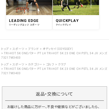
LEADING EDGE
QUICKPLAY
リーディングエッジ スポーツ
クイックプレイ
トップ
スポーツ
ブランド
オデッセイ（ODYSSEY）
TRI-HOT 5K ONEパター PT LH TRI-HOT 5K 23 ONE CH PSTL 34 JV メンズ
73217M3403
トップ
スポーツ
カテゴリー
ゴルフ
クラブ
TRI-HOT 5K ONEパター PT LH TRI-HOT 5K 23 ONE CH PSTL 34 JV メンズ
73217M3403
返品・交換について
お届けした商品に万が一、不良や破損などがございましたら、