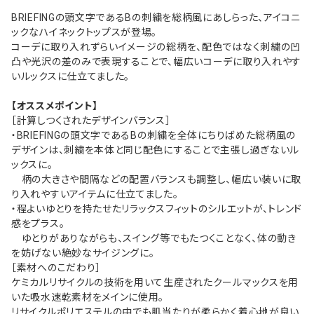
BRIEFINGの頭文字であるBの刺繍を総柄風にあしらった、アイコニ
ックなハイネックトップスが登場。
コーデに取り入れずらいイメージの総柄を、配色ではなく刺繍の凹
凸や光沢の差のみで表現することで、幅広いコーデに取り入れやす
いルックスに仕立てました。
【オススメポイント】
［計算しつくされたデザインバランス］
・BRIEFINGの頭文字であるBの刺繍を全体にちりばめた総柄風の
デザインは、刺繍を本体と同じ配色にすることで主張し過ぎないル
ックスに。
柄の大きさや間隔などの配置バランスも調整し、幅広い装いに取
り入れやすいアイテムに仕立てました。
・程よいゆとりを持たせたリラックスフィットのシルエットが、トレンド
感をプラス。
ゆとりがありながらも、スイング等でもたつくことなく、体の動き
を妨げない絶妙なサイジングに。
［素材へのこだわり］
ケミカルリサイクルの技術を用いて生産されたクールマックスを用
いた吸水速乾素材をメインに使用。
リサイクルポリエステルの中でも肌当たりが柔らかく着心地が良い