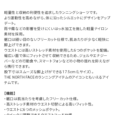
軽量性と収納の利便性を追求したランニングショーツです。
より運動性を高めながら、体に沿ったシルエットにデザインをアップ
デート。
雨や霧などの影響を受けにくいはっ水加工を施した軽量ナイロン
素材を採用。
裾口は縫い目のないフリーカット仕様で、肌あたりが少なく軽快に
脚上げできます。
ウエストには高いストレッチ素材を使用した6つのポケットを配備。
幅広い面で体にフィットさせて収納できるため、ジェルやエナジー
バーなどの行動食や、スマートフォンなどの小物の揺れを抑えなが
ら携行できます。
股下寸はスムーズな脚上げができる17.5cm（Lサイズ）。
THE NORTH FACEのランニングアイテムのアイコンともいえるアイ
テムです。
【機能】
・裾口は肌当たりを考慮したフリーカット仕様。
・高ストレッチ素材のウエスト切替による高いフィット性。
・ウエストに6つのメッシュポケット。