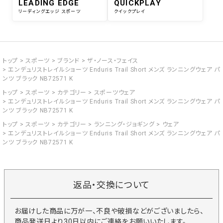
LEADING EDGE
QUICKPLAY
リーディングエッジ スポーツ
クイックプレイ
トップ
スポーツ
ブランド
ザ・ノース・フェイス
エンデュリストレイルショーツ Enduris Trail Short メンズ ランニングウェア パ
ンツ ブラック NB72571 K
トップ
スポーツ
カテゴリー
スポーツウェア
エンデュリストレイルショーツ Enduris Trail Short メンズ ランニングウェア パ
ンツ ブラック NB72571 K
トップ
スポーツ
カテゴリー
ランニング・ジョギング
ウェア
エンデュリストレイルショーツ Enduris Trail Short メンズ ランニングウェア パ
ンツ ブラック NB72571 K
返品・交換について
お届けした商品に万が一、不良や破損などがございましたら、
商品発送日より30日以内にご連絡をお願いいたします。