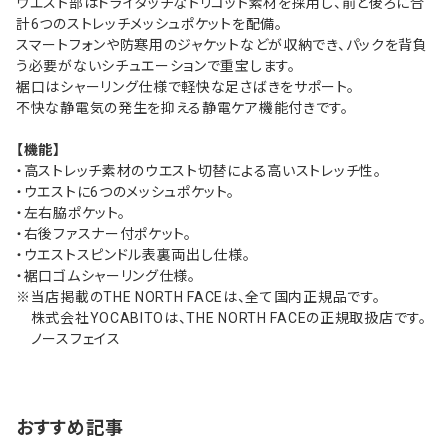
ウエスト部はドライタッチなトリコット素材を採用し、前と後ろに合
計6つのストレッチメッシュポケットを配備。
スマートフォンや防寒用のジャケットなどが収納でき、パックを背負
う必要がないシチュエーションで重宝します。
裾口はシャーリング仕様で軽快な足さばきをサポート。
不快な静電気の発生を抑える静電ケア機能付きです。
【機能】
・高ストレッチ素材のウエスト切替による高いストレッチ性。
・ウエストに6つのメッシュポケット。
・左右脇ポケット。
・右後ファスナー付ポケット。
・ウエストスピンドル表裏両出し仕様。
・裾口ゴムシャーリング仕様。
※当店掲載のTHE NORTH FACEは、全て国内正規品です。
株式会社YOCABITOは、THE NORTH FACEの正規取扱店です。
ノースフェイス
おすすめ記事