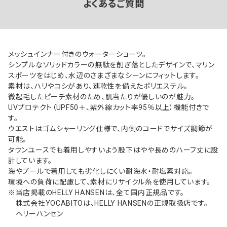
よくあるご質問
メッシュインナー付きのウォーターショーツ。
シンプルなソリッドカラーの無駄を削ぎ落としたデザインで、マリン
スポーツをはじめ、水辺のさまざまなシーンにフィットします。
素材は、ハリやコシがあり、速乾性を備えたポリエステル。
微起毛したピーチ素材のため、肌当たりが優しいのが魅力。
UVプロテクト（UPF50＋、紫外線カット率95％以上）機能付きで
す。
ウエストはゴムシャーリング仕様で、内側のコードでサイズ調節が
可能。
タウンユースでも着用しやすいよう股下はやや長めのハーフ丈に設
計しています。
海やプールで着用しても劣化しにくい耐海水・耐塩素対応。
環境への負荷に配慮して、素材にリサイクル糸を使用しています。
※当店掲載のHELLY HANSENは、全て国内正規品です。
株式会社YOCABITOは、HELLY HANSENの正規取扱店です。
ヘリーハンセン