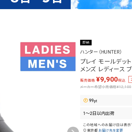
即納
ハンター（HUNTER）
プレイ モールデット ブ
メンズ レディース ブラ
¥
9,900
販売価格
税込
メーカー希望小売価格
¥12,100
99
この地域へのお届け日は表示
東京都
お届け先を変更