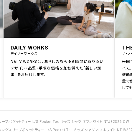
DAILY WORKS
TH
デイリーワークス
ザ・ノ
DAILY WORKSは、暮らしのあらゆる瞬間に寄り添い、
米国
デザイン・品質・手頃な価格を兼ね備えた「新しい定
イス。
番」をお届けします。
機能
量で
して
ブポケットティー L/S Pocket Tee キッズ シャツ オフホワイト NTJ82326 OW
ロングスリーブポケットティー L/S Pocket Tee キッズ シャツ オフホワイト NTJ823