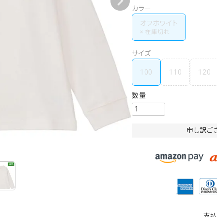
カラー
オフホワイト
サイズ
100
110
120
申し訳ご
支払