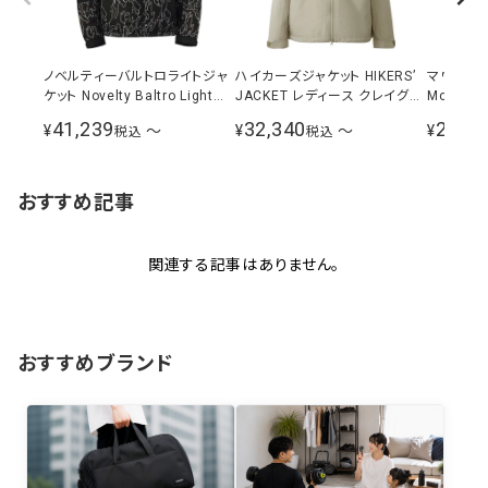
ノベルティーバルトロライトジャ
ハイカーズジャケット HIKERS’
マウンテ
ケット Novelty Baltro Light
JACKET レディース クレイグレ
Mountain
Jacket メンズ ブラックツリーバ
ー NPW12510 CL
ンズ NP1
41,239
32,340
28,38
¥
〜
¥
〜
¥
税込
税込
ーク ND92341 KB
おすすめ記事
関連する記事はありません。
おすすめブランド