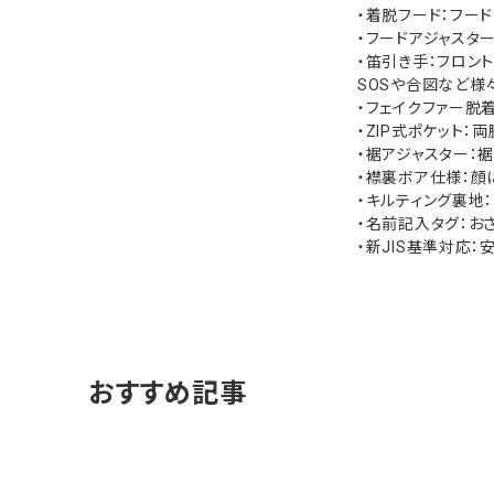
・着脱フード：フー
・フードアジャスタ
・笛引き手：フロン
SOSや合図など様
・フェイクファー脱
・ZIP式ポケット：
・裾アジャスター：
・襟裏ボア仕様：顔
・キルティング裏地
・名前記入タグ：お
・新JIS基準対応
おすすめ記事