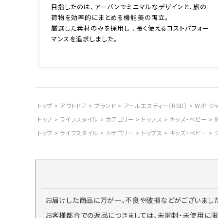
目指したのは、アーバンでミニマルなデザインと、旅の
荷物を効率的にまとめる機能美の両立。
厳選した素材のみを採用し 、長く使えるコストパフォー
マンスを追求しました。
トップ
アウトドア
ブランド
アールエスディー（RSD）
W/P ジ
トップ
ライフスタイル
カテゴリー
トップス
キッズ・ベビー
トップ
ライフスタイル
カテゴリー
トップス
キッズ・ベビー
お届けした商品に万が一、不良や破損などがございました
お客様都合での返品につきましては、未開封・未使用に限