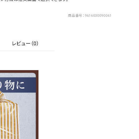
商品番号
9616030090061
レビュー（0）