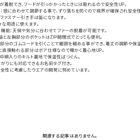
ドが着脱でき、フードが引っかかったときには取れるので安全性UP。
ー：頭に合わせて調節する事で、ずり落ちを防ぐので視界が確保され安全性
トファスナー引き手は笛になります。
々な用途に使えます。
着機能：天候や気分に合わせてファーの脱着が可能です。
両脇と左胸部分のポケットはZIP開閉式でとっても便利。
裾部分のゴムコードを引くことで裾囲を縮める事ができ、着丈の調節や保
に直接触れる部分はボア仕様なので暖かく着心地UP。
：中綿入りのキルト裏地で保温性ばつぐん。
さがりにも対応できるお名前タグ付き。
：安全性に考慮したウエアの開発に努めています。
関連する記事はありません。