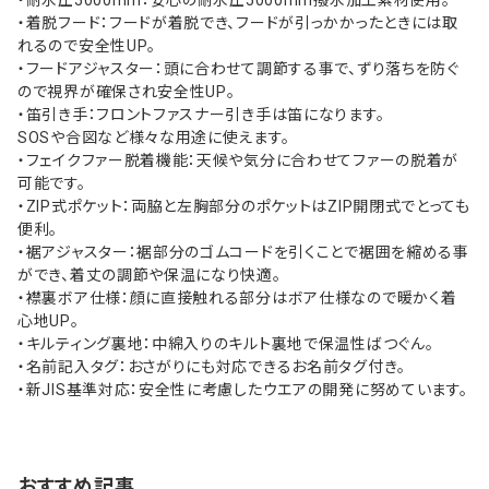
・耐水圧5000mm：安心の耐水圧5000mm撥水加工素材使用。
・着脱フード：フードが着脱でき、フードが引っかかったときには取
れるので安全性UP。
・フードアジャスター：頭に合わせて調節する事で、ずり落ちを防ぐ
ので視界が確保され安全性UP。
・笛引き手：フロントファスナー引き手は笛になります。
SOSや合図など様々な用途に使えます。
・フェイクファー脱着機能：天候や気分に合わせてファーの脱着が
可能です。
・ZIP式ポケット：両脇と左胸部分のポケットはZIP開閉式でとっても
便利。
・裾アジャスター：裾部分のゴムコードを引くことで裾囲を縮める事
ができ、着丈の調節や保温になり快適。
・襟裏ボア仕様：顔に直接触れる部分はボア仕様なので暖かく着
心地UP。
・キルティング裏地：中綿入りのキルト裏地で保温性ばつぐん。
・名前記入タグ：おさがりにも対応できるお名前タグ付き。
・新JIS基準対応：安全性に考慮したウエアの開発に努めています。
おすすめ記事