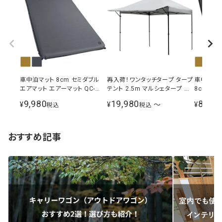
車中泊マット 8cm セミダブル
再入荷！ワンタッチタープ タープ
車中泊マッ
エアマット エアーマット QC-
テント 2.5m マルシェタープ ホ
8cm厚 
CMW8.0
ワイト シルバーコーティング 選
9,980
19,980
8,980
¥
¥
〜
¥
税込
税込
べるサイドシートセット 風よけ
イベント
おすすめ記事