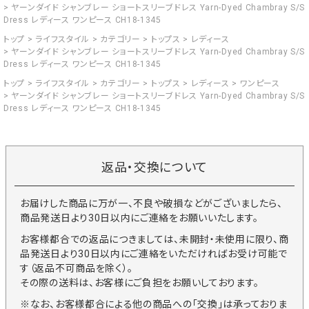
ヤーンダイド シャンブレー ショートスリーブドレス Yarn-Dyed Chambray S/S
Dress レディース ワンピース CH18-1345
トップ
ライフスタイル
カテゴリー
トップス
レディース
ヤーンダイド シャンブレー ショートスリーブドレス Yarn-Dyed Chambray S/S
Dress レディース ワンピース CH18-1345
トップ
ライフスタイル
カテゴリー
トップス
レディース
ワンピース
ヤーンダイド シャンブレー ショートスリーブドレス Yarn-Dyed Chambray S/S
Dress レディース ワンピース CH18-1345
返品・交換について
お届けした商品に万が一、不良や破損などがございましたら、
商品発送日より30日以内にご連絡をお願いいたします。
お客様都合での返品につきましては、未開封・未使用に限り、商
品発送日より30日以内にご連絡をいただければお受け可能で
す（返品不可商品を除く）。
その際の送料は、お客様にご負担をお願いしております。
※なお、お客様都合による他の商品への「交換」は承っておりま