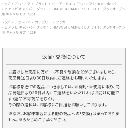
トップ
アウトドア
ブランド
ジーアールエヌ アウトドア（grn outdoor）
ヒアソビ キャンパー ダッチ 10 HIASOBI CAMPER DUTCH 10 ダッチオーブン
用 キャメル GO1426F
トップ
アウトドア
カテゴリー
クッカー
ヒアソビ キャンパー ダッチ 10 HIASOBI CAMPER DUTCH 10 ダッチオーブン
用 キャメル GO1426F
返品・交換について
お届けした商品に万が一、不良や破損などがございましたら、
商品発送日より30日以内にご連絡をお願いいたします。
お客様都合での返品につきましては、未開封・未使用に限り、商
品発送日より30日以内にご連絡をいただければお受け可能で
す（返品不可商品を除く）。
その際の送料は、お客様にご負担をお願いしております。
※なお、お客様都合による他の商品への「交換」は承っておりま
せん。あらかじめご了承ください。