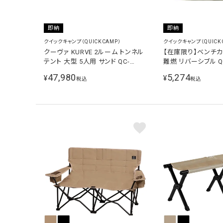
即納
即納
クイックキャンプ（QUICKCAMP）
クイックキャンプ（QUICK
クーヴァ KURVE 2ルーム トンネル
【在庫限り】ベンチ
テント 大型 5人用 サンド QC-
難燃 リバーシブル QC
KURVE SD
チェア カーキ QC-CC
47,980
5,274
¥
¥
税込
税込