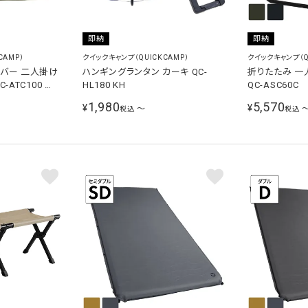
即納
即納
CAMP）
クイックキャンプ（QUICKCAMP）
クイックキャンプ（Q
カバー 二人掛け
ハンギングランタン カーキ QC-
折りたたみ 一
-ATC100 用
HL180 KH
QC-ASC60C
100 KH
1,980
5,570
¥
¥
〜
税込
税込