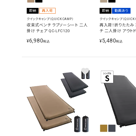
即納
再入荷
即納
動画あり
クイックキャンプ（QUICKCAMP）
クイックキャンプ（QUICK
収束式ベンチ ラブソーシート 二人
再入荷！折りたたみ
掛け チェア QC-LFC120
チ 二人掛け アウト
トドアベンチ 軽量 
6,980
5,480
¥
¥
税込
税込
2人用 QC-FB110