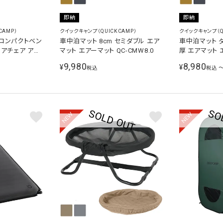
即納
即納
CAMP）
クイックキャンプ（QUICKCAMP）
クイックキャンプ（Q
 コンパクトベン
車中泊マット 8cm セミダブル エア
車中泊マット ダブ
ドアチェア アウ
マット エアーマット QC-CMW8.0
厚 エアマット 
持ち運び 運動会
9,980
8,980
¥
¥
税込
税込
NEW
NEW