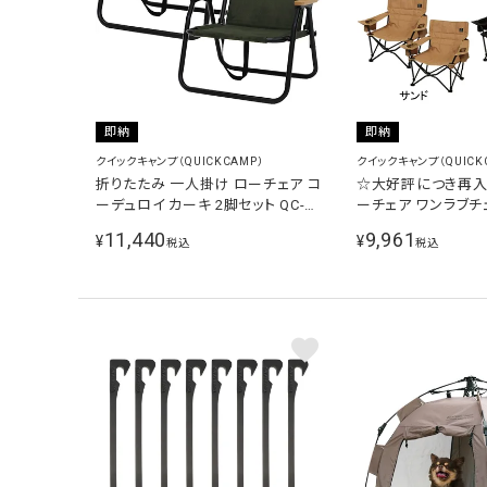
即納
即納
クイックキャンプ（QUICKCAMP）
クイックキャンプ（QUICK
折りたたみ 一人掛け ローチェア コ
☆大好評につき再入
ーデュロイ カーキ 2脚セット QC-
ーチェア ワンラブチ
ASC60C×2
QC-LFC75×2 計2
11,440
9,961
¥
¥
税込
税込