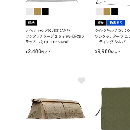
即納
即納
動画あり
クイックキャンプ（QUICKCAMP）
クイックキャンプ（QUICK
ワンタッチタープ 2.5m 専用追加フ
ワンタッチタープ 2.
ラップ 1枚 QC-TP250wall
ーティング シルバ
遮熱 遮光100％ ワ
2,480
9,980
¥
¥
〜
〜
税込
税込
プール 海 川 QC-TPI