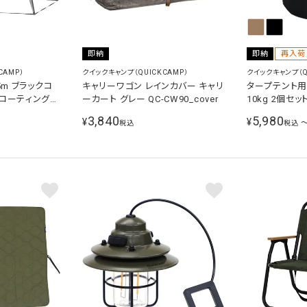
即納
即納
再入荷
CAMP）
クイックキャンプ（QUICKCAMP）
クイックキャンプ（Q
5m ブラックコ
キャリーワゴン レインカバー キャリ
タープテント用
ーコーティング
ーカート グレー QC-CW90_cover
10kg 2個セッ
ンタッチテント
MW10
3,840
5,980
¥
¥
税込
税込
250