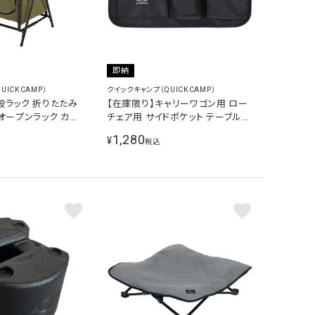
即納
UICKCAMP）
クイックキャンプ（QUICKCAMP）
段ラック 折りたたみ
【在庫限り】キャリーワゴン用 ロー
 オープンラック カー
チェア用 サイドポケット テーブルア
クセサリー ブラック QC-PCT BK
1,280
¥
税込