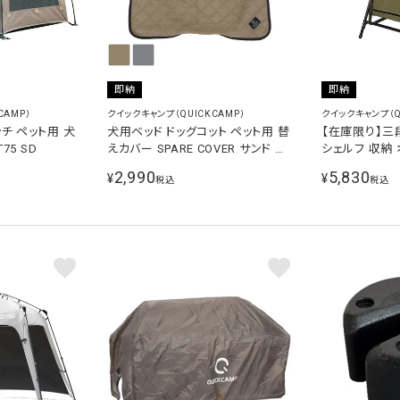
即納
即納
CAMP）
クイックキャンプ（QUICKCAMP）
クイックキャンプ（Q
チ ペット用 犬
犬用ベッド ドッグコット ペット用 替
【在庫限り】三
75 SD
えカバー SPARE COVER サンド グ
シェルフ 収納
レー QC-DC cover 洗い替え
キ QC-SF KH
2,990
5,830
¥
¥
税込
税込