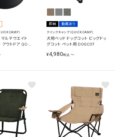
即納
動画あり
UICKCAMP）
クイックキャンプ（QUICKCAMP）
 マルチウエイト
犬用ベッド ドッグコット ビッグドッ
ト アウトドア QC-
グコット ペット用 DOGCOT
4,980
¥
〜
〜
税込