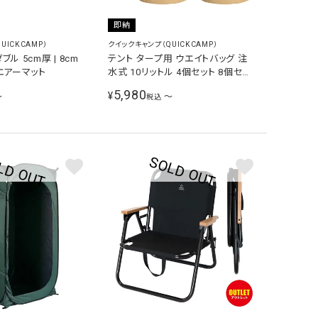
即納
UICKCAMP）
クイックキャンプ（QUICKCAMP）
ル 5cm厚 | 8cm
テント タープ用 ウエイトバッグ 注
エアーマット
水式 10リットル 4個セット 8個セッ
ト サンド QC-TW10 SD
5,980
¥
〜
〜
税込