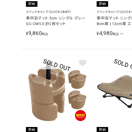
即納
即納
クイックキャンプ（QUICKCAMP）
クイックキャンプ（QUICK
車中泊マット 5cm シングル グレー
車中泊マット シングル
QC-CM5.0 計2枚セット
8cm厚 | 12cm厚
マット
9,860
4,980
¥
¥
〜
税込
税込
即納
即納