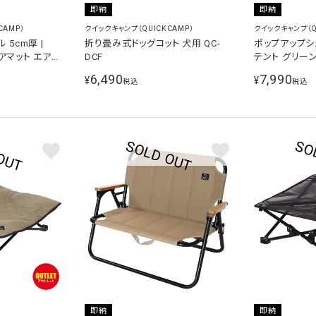
即納
即納
CAMP）
クイックキャンプ（QUICKCAMP）
クイックキャンプ（Q
 5cm厚 |
折り畳み式ドッグコット 犬用 QC-
ポップアップシ
 エアマット エアー
DCF
テント グリーン 
6,490
7,990
¥
¥
税込
税込
即納
即納