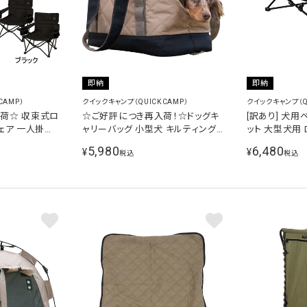
即納
即納
CAMP）
クイックキャンプ（QUICKCAMP）
クイックキャンプ（Q
荷☆ 収束式ロ
☆ご好評につき再入荷！☆ドッグキ
[訳あり] 犬用
ェア 一人掛け
ャリーバッグ 小型犬 キルティング
ット 大型犬用 D
個セット
仕様 サンド INNU-PCB SD
DC90-T SD
5,980
6,480
¥
¥
税込
税込