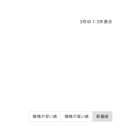
3
件中
1
-
3
件表示
価格が安い順
価格が高い順
新着順