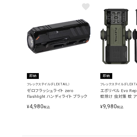
即納
即納
フレックステイル（FLEXTAIL）
フレックステイル（FLEXTA
ゼロフラッシュライト zero
エボリペル Evo Re
flashlight ハンディライト ブラック
蚊除け 虫対策 蚊 
プ 屋外 室内 虫ケ
4,980
9,980
¥
¥
税込
税込
イト ワークライト 
イト 作業灯 懐中電
電対策