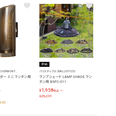
即納
VERMONT
バリスティクス（BALLISTICS）
ダー ミニ ランタン用
ランプシェード LAMP SHADE ラン
タン用 BSPC-011
1,958
¥
〜
〜
税込
60
%OFF
4.00