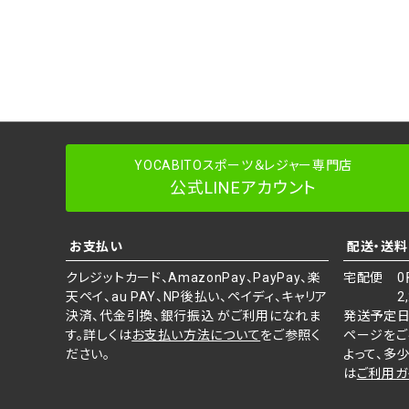
YOCABITOスポーツ＆レジャー専門店
公式LINEアカウント
お支払い
配送・送料
クレジットカード、AmazonPay、PayPay、楽
宅配便 0
天ペイ、au PAY、NP後払い、ペイディ、キャリア
2,20
決済、代金引換、銀行振込 がご利用になれま
発送予定日
す。詳しくは
お支払い方法について
をご参照く
ページをご
ださい。
よって、多
は
ご利用ガ