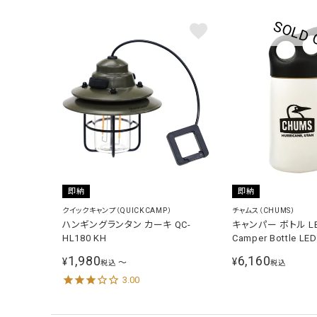
即納
即納
クイックキャンプ（QUICKCAMP）
チャムス（CHUMS）
ハンギングランタン カーキ QC-
キャンパー ボトル L
HL180 KH
Camper Bottle LE
ト CH62-1741
1,980
6,160
¥
¥
〜
税込
税込
3.00