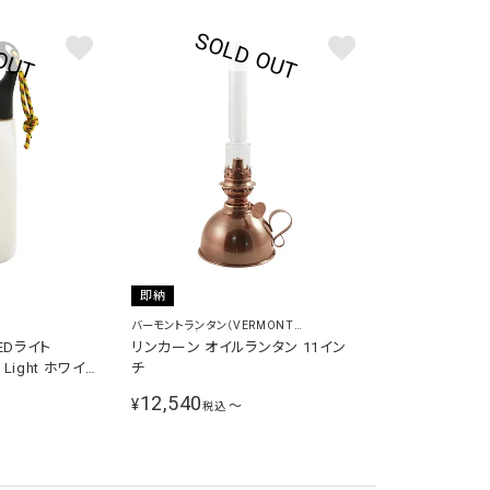
即納
バーモントランタン（VERMONT
LANTERNS）
EDライト
リンカーン オイルランタン 11イン
D Light ホワイ
チ
12,540
¥
〜
税込