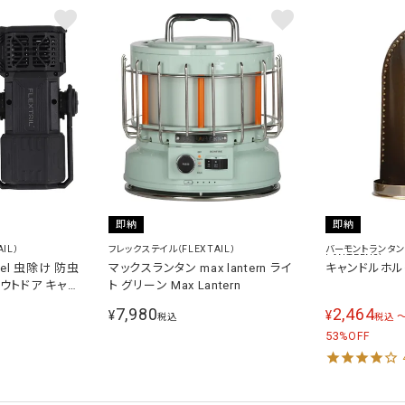
即納
即納
IL）
フレックステイル（FLEXTAIL）
バーモントランタン（
LANTERNS）
pel 虫除け 防虫
マックスランタン max lantern ライ
キャンドルホル
アウトドア キャン
ト グリーン Max Lantern
ア用品 停電用ラ
7,980
2,464
¥
¥
税込
税込
防災ライト 防災ラ
53
灯 地震対策 停
%OFF