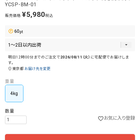
YCSP-BM-01
¥
5,980
販売価格
税込
60
明日
12時00分
までのご注文で
2026/08/11（火）
に
宅配便
でお届けしま
す。
東京都
お届け先を変更
重量
4kg
お気に入り登録