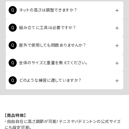
ネットの高さは調整できますか？
はい、107cm～155cmの間で自由に調整可能で、支柱
組み立てに工具は必要ですか？
の目盛りを使えばテニスやバドミントンの公式サイズに
簡単に設定できます。
いいえ、支柱同士がゴムで連結されているため工具は
屋外で使用しても問題ありませんか？
一切不要で、簡単に組み立てることが可能です。
はい、屋内外どちらでも利用可能ですが、強風の際は重
全体のサイズと重量を教えてください。
りで固定するなどしてご使用ください。
横幅は約400cm、足部分の幅は約130cm、重量は約
どのような練習に適していますか？
4kgとなっており、持ち運びにも適しています。
テニスの乱打やバドミントンの練習はもちろん、フットワ
ーク練習やレジャーでのボール遊びなど幅広く活用い
ただけます。
【商品特徴】
・自由自在に高さ調節が可能！テニスやバドミントンの公式サイズ
にも設定可能。