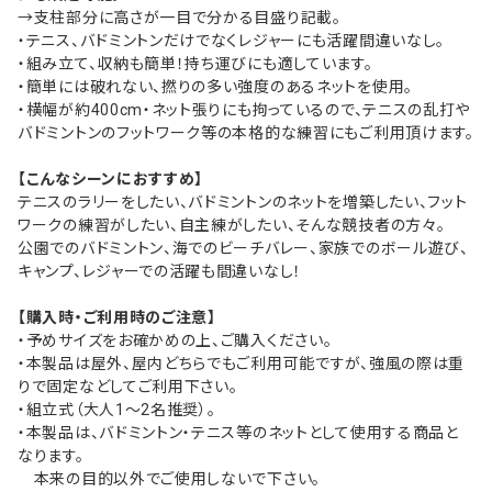
→支柱部分に高さが一目で分かる目盛り記載。
・テニス、バドミントンだけでなくレジャーにも活躍間違いなし。
・組み立て、収納も簡単！持ち運びにも適しています。
・簡単には破れない、撚りの多い強度のあるネットを使用。
・横幅が約400cm・ネット張りにも拘っているので、テニスの乱打や
バドミントンのフットワーク等の本格的な練習にもご利用頂けます。
【こんなシーンにおすすめ】
テニスのラリーをしたい、バドミントンのネットを増築したい、フット
ワークの練習がしたい、自主練がしたい、そんな競技者の方々。
公園でのバドミントン、海でのビーチバレー、家族でのボール遊び、
キャンプ、レジャーでの活躍も間違いなし！
【購入時・ご利用時のご注意】
・予めサイズをお確かめの上、ご購入ください。
・本製品は屋外、屋内どちらでもご利用可能ですが、強風の際は重
りで固定などしてご利用下さい。
・組立式（大人1～2名推奨）。
・本製品は、バドミントン・テニス等のネットとして使用する商品と
なります。
本来の目的以外でご使用しないで下さい。