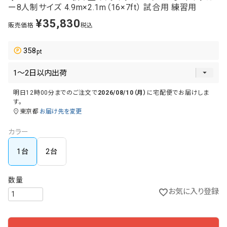
ー8人制サイズ 4.9m×2.1m（16×7ft） 試合用 練習用
¥
35,830
販売価格
税込
358
明日
12時00分
までのご注文で
2026/08/10（月）
に
宅配便
でお届けしま
す。
東京都
お届け先を変更
カラー
1台
2台
お気に入り登録