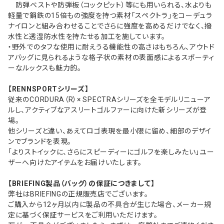
防弾ベストや防弾板（コックピット）等にも用いられる、水よりも
軽量で鋼鉄の15倍もの強度を持つ素材「スペクトラ」をコーデュラ
ナイロンと組み合わせることでさらに強度を高めるだけでなく、撥
水性と透湿防水性を持たせる加工を施しています。
・野外でのタフな使用に耐えうる機能性の高さはもちろん、アウトド
アバッグに見られるような格子状の素材の表面感によるスポーティ
ーなルックスも魅力的。
【RENNSPORTシリーズ】
従来のCORDURA（R）× SPECTRAシリーズを全モデルリニューア
ルし、アクティブなアスリートゴルファーに向けた新シリーズが登
場。
他シリーズと違い、あえてロゴ表現を最小限に留め、細部のデザイ
ンでブランドを表現。
「よりストイックに、さらにスピーディーにゴルフを楽しみたい」ユー
ザーへ向けたアイテムをお届けいたします。
【BRIEFING製品（バッグ）の保証につきまして】
弊社はBRIEFINGの正規販売店でございます。
ご購入から12ヶ月以内に製品の不具合が生じた場合、メーカー規
定に基づく保証サービスをご利用いただけます。