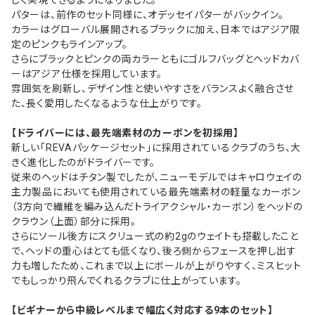
しく実現できるようになりました。
パターは、前作のセット同様に、オデッセイパターがバックイン。
カラーはグローバル展開されるブラックに加え、日本ではアジア限
定のピンクもラインアップ。
さらにブラックとピンクの両カラーともにゴルフバッグとヘッドカバ
ーはアジア仕様を採用しています。
雰囲気を刷新し、デザイン性と使いやすさをバランスよく融合させ
た、長く愛用したくなるような仕上がりです。
【ドライバーには、最先端素材のカーボンを初採用】
新しい「REVAパッケージセット」に採用されているクラブのうち、大
きく進化したのがドライバーです。
従来のヘッドはチタン製でしたが、ニューモデルではキャロウェイの
主力製品においても使用されている最先端素材の軽量なカーボン
（3方向で繊維を編み込んだトライアクシャル・カーボン）をヘッドの
クラウン（上面）部分に採用。
さらにソール後方にスクリュー式の約2gのウェイトも搭載したこと
で、ヘッドの重心はとても低くなり、後ろ側からフェースを押し出す
力も増したため、これまで以上にボールが上がりやすく、ミスヒット
でもしっかり飛んでくれるクラブに仕上がっています。
【ビギナーから中級レベルまで幅広く対応する9本のセット】