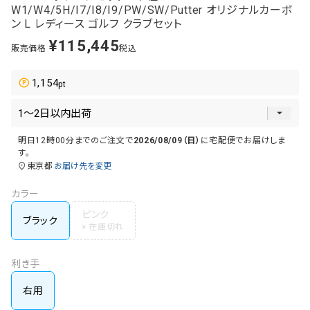
W1/W4/5H/I7/I8/I9/PW/SW/Putter オリジナルカーボ
ン L レディース ゴルフ クラブセット
¥
115,445
販売価格
税込
1,154
明日
12時00分
までのご注文で
2026/08/09（日）
に
宅配便
でお届けしま
す。
東京都
お届け先を変更
カラー
ピンク
ブラック
利き手
右用