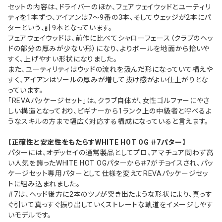
セットの内容は、ドライバーのほか、フェアウェイウッドとユーティリ
ティを1本ずつ、アイアンは7～9番の3本、そしてウェッジが2本にパ
ターという、計9本となっています。
フェアウェイウッドは、前作に比べてシャローフェース（クラブのヘッ
ドの部分の厚みが少ない形）になり、よりボールを地面から拾いや
すく、上げやすい形状になりました。
また、ユーティリティはウッドの流れを汲んだ形になっていて構えや
すく、アイアンはソールの厚みが増して抜け感がよい仕上がりとな
っています。
「REVAパッケージセット」は、クラブ自体が、女性ゴルファーにやさ
しい構造となっており、ビギナーから1ランク上の中級者と呼べるよ
うなスキルの方まで幅広く対応する構成になっていると言えます。
【正確性と安定性をもたらすWHITE HOT OG ＃7パター】
パターには、オデッセイの通常製品としてプロ、アマチュア問わず高
い人気を誇ったWHITE HOT OGパターから＃7がチョイスされ、パッ
ケージセット専用パターとして仕様を変えてREVAパッケージセッ
トに組み込まれました。
＃7は、ヘッド後方に2本のツノが突き出たような形状により、真っす
ぐ引いて真っすぐ振り出していくストレートな軌道をイメージしやす
いモデルです。