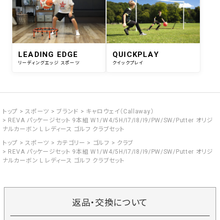
LEADING EDGE
QUICKPLAY
リーディングエッジ スポーツ
クイックプレイ
トップ
スポーツ
ブランド
キャロウェイ（Callaway）
REVA パッケージセット 9本組 W1/W4/5H/I7/I8/I9/PW/SW/Putter オリジ
ナルカーボン L レディース ゴルフ クラブセット
トップ
スポーツ
カテゴリー
ゴルフ
クラブ
REVA パッケージセット 9本組 W1/W4/5H/I7/I8/I9/PW/SW/Putter オリジ
ナルカーボン L レディース ゴルフ クラブセット
返品・交換について