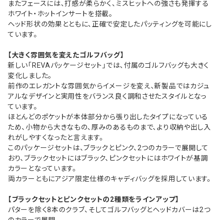
またフェースには、打感が柔らかく、ミスヒットへの強さも発揮する
ホワイト・ホットインサートを搭載。
ヘッド形状の効果とともに、正確で安定したパッティングを可能にし
ています。
【大きく雰囲気を変えたゴルフバッグ】
新しい「REVAパッケージセット」では、付属のゴルフバッグも大きく
変化しました。
前作のエレガントな雰囲気からイメージを変え、新製品ではカジュ
アルなデザインと実用性をバランス良く調和させたスタイルとなっ
ています。
ほとんどのポケットが本体部分から張り出したタイプになっている
ため、小物から大きなもの、厚みのあるものまで、より収納や出し入
れがしやすくなったと言えます。
このパッケージセットは、ブラックとピンク、2つのカラーで展開して
おり、ブラックセットにはブラック、ピンクセットにはホワイトが基調
カラーとなっています。
両カラーともにアジア限定仕様のキャディバッグを採用しています。
【ブラックセットとピンクセットの2種類をラインアップ】
パターを除く8本のクラブ、そしてゴルフバッグとヘッドカバーは2つ