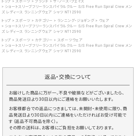
トップ
スポーツ
ブランド
ザ・ノース・フェイス
ショートスリーブフリーランスパイラルクルー S/S Free Run Spiral Crew メン
ズ レディース ランニングウェア シャツ NT12590
トップ
スポーツ
カテゴリー
ランニング・ジョギング
ウェア
ショートスリーブフリーランスパイラルクルー S/S Free Run Spiral Crew メン
ズ レディース ランニングウェア シャツ NT12590
トップ
スポーツ
カテゴリー
スポーツウェア
ショートスリーブフリーランスパイラルクルー S/S Free Run Spiral Crew メン
ズ レディース ランニングウェア シャツ NT12590
返品・交換について
お届けした商品に万が一、不良や破損などがございましたら、
商品発送日より30日以内にご連絡をお願いいたします。
お客様都合での返品につきましては、未開封・未使用に限り、商
品発送日より30日以内にご連絡をいただければお受け可能で
す（返品不可商品を除く）。
その際の送料は、お客様にご負担をお願いしております。