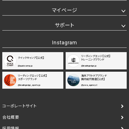
マイページ
サポート
Instagram
リーディングエッジ【公式】
クイックキャンプ【公式】
トレーニングブランド
@quickcamp.jp
@leadingedge.jp
リーディングエッジ【公式】
海外アウトドアブランド
スポーツブランド
国内総代理店【公式】
@leadingedge_sports.jp
@yoca_agency2
コーポレートサイト
会社概要
採用情報