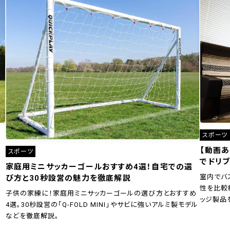
スポーツ
【動画
スポーツ
でドリブ
家庭用ミニサッカーゴールおすすめ4選！自宅での選
室内でバ
び方と30秒設営の魅力を徹底解説
性を比較
子供の家練に！家庭用ミニサッカーゴールの選び方とおすすめ
ッジ製品
4選。30秒設営の「Q-FOLD MINI」やサビに強いアルミ製モデル
などを徹底解説。