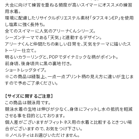
大会に向けて練習を重ねる頻度が高いスイマーにオススメの練習
用水着。
環境に配慮したリサイクルポリエステル素材「タフスキンEP」を使用
し塩素に強く長持ち。
全てのスイマーに人気のアリーナくんシリーズ。
シーズンテーマである「天気」と連動するデザイン。
アリーナくんと仲間たちの楽しい日常を、天気をテーマに描いたス
トーリー仕立て。
明るいカラーリングと、POPでダイナミックな柄がポイント。
前身頃、後身頃共に黒の裏地付き。
ショートレッグタイプ。
※この商品は縫製上、一点一点プリント柄の見え方に違いが生じま
すので予めご了承ください。
【サイズに関するご注意】
この商品は競泳用です。
競泳水着の生地は伸びが少なく、身体にフィットし水の抵抗を軽減
させる事を目的としております。
個人差がございますがフィットネス用の水着と比較するときつい場
合がございますので、お気をつけ下さい。
※ノベルティはお選びいただけません。