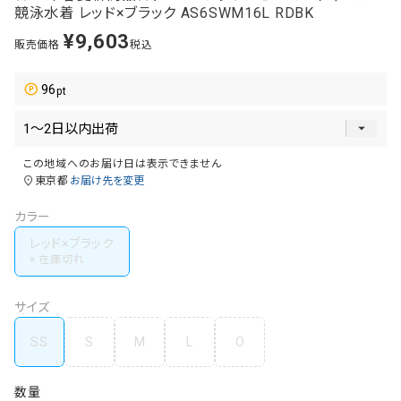
競泳水着 レッド×ブラック AS6SWM16L RDBK
¥
9,603
販売価格
税込
96
この地域へのお届け日は表示できません
東京都
お届け先を変更
カラー
レッド×ブラック
サイズ
SS
S
M
L
O