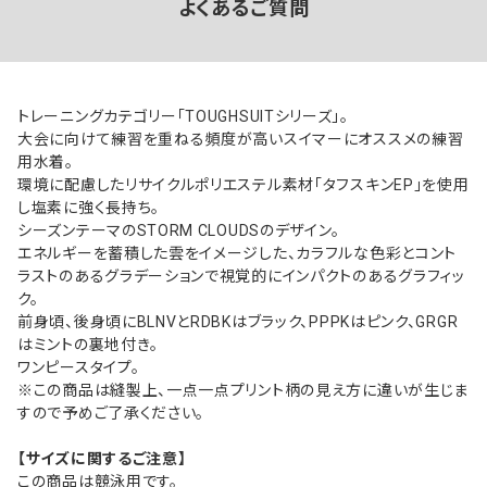
よくあるご質問
トレーニングカテゴリー「TOUGHSUITシリーズ」。
大会に向けて練習を重ねる頻度が高いスイマーにオススメの練習
用水着。
環境に配慮したリサイクルポリエステル素材「タフスキンEP」を使用
し塩素に強く長持ち。
シーズンテーマのSTORM CLOUDSのデザイン。
エネルギーを蓄積した雲をイメージした、カラフルな色彩とコント
ラストのあるグラデーションで視覚的にインパクトのあるグラフィッ
ク。
前身頃、後身頃にBLNVとRDBKはブラック、PPPKはピンク、GRGR
はミントの裏地付き。
ワンピースタイプ。
※この商品は縫製上、一点一点プリント柄の見え方に違いが生じま
すので予めご了承ください。
【サイズに関するご注意】
この商品は競泳用です。