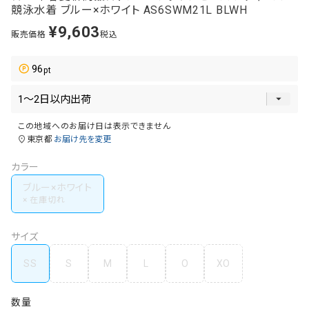
競泳水着 ブルー×ホワイト AS6SWM21L BLWH
¥
9,603
販売価格
税込
96
この地域へのお届け日は表示できません
東京都
お届け先を変更
カラー
ブルー×ホワイト
サイズ
SS
S
M
L
O
XO