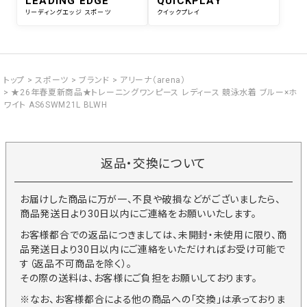
LEADING EDGE
QUICKPLAY
リーディングエッジ スポーツ
クイックプレイ
トップ
スポーツ
ブランド
アリーナ（arena）
★26年春夏新商品★トレーニングワンピース レディース 競泳水着 ブルー×ホ
ワイト AS6SWM21L BLWH
返品・交換について
お届けした商品に万が一、不良や破損などがございましたら、
商品発送日より30日以内にご連絡をお願いいたします。
お客様都合での返品につきましては、未開封・未使用に限り、商
品発送日より30日以内にご連絡をいただければお受け可能で
す（返品不可商品を除く）。
その際の送料は、お客様にご負担をお願いしております。
※なお、お客様都合による他の商品への「交換」は承っておりま