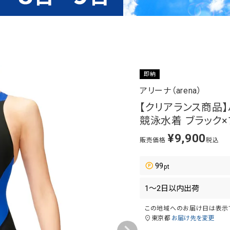
即納
アリーナ（arena）
【クリアランス商品】
競泳水着 ブラック×ブ
¥
9,900
販売価格
税込
99
この地域へのお届け日は表示
東京都
お届け先を変更