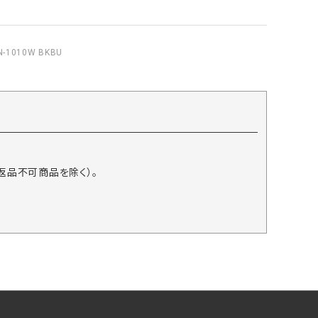
010W BKBU
返品不可商品を除く）。