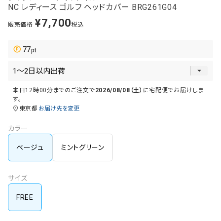
NC レディース ゴルフ ヘッドカバー BRG261G04
¥
7,700
販売価格
税込
77
本日
12時00分
までのご注文で
2026/08/08（土）
に
宅配便
でお届けしま
す。
東京都
お届け先を変更
カラー
ベージュ
ミントグリーン
サイズ
FREE