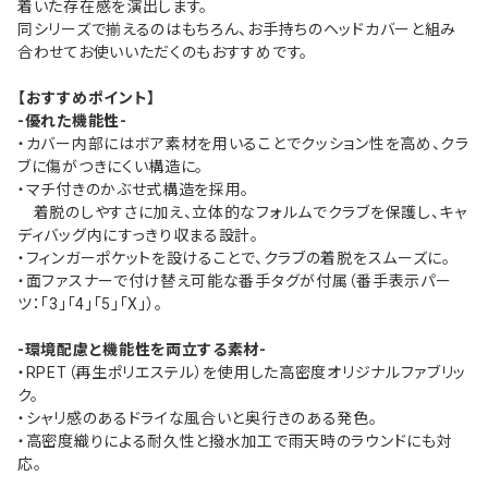
着いた存在感を演出します。
同シリーズで揃えるのはもちろん、お手持ちのヘッドカバーと組み
合わせてお使いいただくのもおすすめです。
【おすすめポイント】
-優れた機能性-
・カバー内部にはボア素材を用いることでクッション性を高め、クラ
ブに傷がつきにくい構造に。
・マチ付きのかぶせ式構造を採用。
着脱のしやすさに加え、立体的なフォルムでクラブを保護し、キャ
ディバッグ内にすっきり収まる設計。
・フィンガーポケットを設けることで、クラブの着脱をスムーズに。
・面ファスナーで付け替え可能な番手タグが付属（番手表示パー
ツ：「3」「4」「5」「X」）。
-環境配慮と機能性を両立する素材-
・RPET（再生ポリエステル）を使用した高密度オリジナルファブリッ
ク。
・シャリ感のあるドライな風合いと奥行きのある発色。
・高密度織りによる耐久性と撥水加工で雨天時のラウンドにも対
応。