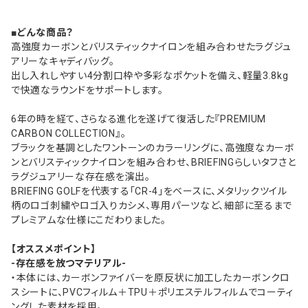
■どんな商品？
高強度カーボンとバリスティックナイロンを組み合わせたラグジュ
アリーなキャディバッグ。
出し入れしやすい4分割口枠や多彩なポケットを備え、軽量3.8kg
で快適なラウンドをサポートします。
6年の時を経て、さらなる進化を遂げて復活した『PREMIUM
CARBON COLLECTION』。
ブラックを基調としたワントーンのカラーリングに、高強度なカーボ
ンとバリスティックナイロンを組み合わせ、BRIEFINGらしいタフさと
ラグジュアリーな存在感を演出。
BRIEFING GOLFを代表する「CR-4」をベースに、メタリックツイル
柄のロゴ刺繍やロゴ入りカシメ、専用パーツなど、細部に至るまで
プレミアムな仕様にこだわりました。
【オススメポイント】
-存在感を放つマテリアル-
・本体には、カーボンファイバーを原反状に加工したカーボンクロ
スシートに、PVCフィルム＋TPU＋ポリエステルフィルムでコーティ
ングした素材を採用。