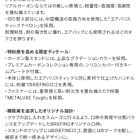
リアルカーボンならではの美しい表情と、軽量性・高強度・高剛性
を兼ね備えています。
・切り替え部分には、中空構造の高強力糸を使用した「エアバリス
ティックナイロン」を採用。
耐摩耗性、耐引裂き性に優れ、エアバッグにも使用されるほどのタ
フさを誇ります。
-特別感を高める限定ディテール-
・カーボン製スタンドには、上品なグラデーションカラーを採用。
・プレミアムカーボンコレクション専用の、シリコンカバー付きネー
ムプレートが付属。
・本体に使用したエアバリスティックと同じ素材で仕上げたハンドル
には、刺繍でBRIEFINGロゴを表現。
・ファスナーには、重厚感と高い耐久性を兼ね備えたYKK製
「METALUXE Tough」を採用。
-機能美を追求したオリジナル設計-
・クラブの出し入れをスムーズに行えるよう、口枠の角度や分割バラ
ンスをアップデートしたBRIEFINGオリジナル口枠。
・スタンドのクリップにはBRIEFINGロゴ、底面にはBマークを配し、
細部まで統一感あるデザインに。