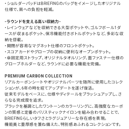
・ショルダーパッドはBRIEFINGのバッグをイメージしたオリジナル
仕様で、肩への負担を軽減。
-ラウンドを支える高い収納力-
・レインウェアなどを収納できる大型ポケットや、ゴルフボール1ダ
ースが収まるポケット、保冷機能付きボトルポケットなど、多彩な収
納を搭載。
・開閉が容易なマグネット仕様のフロントポケット。
・スコアカードやグローブの収納に便利なオープンポケット。
・傘固定用ストラップ、オリジナルタオルリング、面ファスナー仕様の
グローブホルダーなど、ラウンドに必要な機能を完備。
PREMIUM CARBON COLLECTION
リアルカーボンシートやオリジナルパーツを随所に使用したコレク
ションが、6年の時を経てアップデートを遂げ復活。
従来モデルをベースに、仕様やディテールをブラッシュアップし、さ
らなる完成度を追求。
ブラックを基調としたワントーンのカラーリングに、高強度なカーボ
ンの質感と定番のバリスティックナイロンを組み合わせることで、
BRIEFINGらしいタフさとラグジュアリーな存在感を表現。
機能美と重厚感を兼ね備えた、特別感あふれるコレクションです。