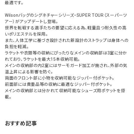
最適です。
Wilsonバッグのシグネチャーシリーズ・SUPER TOUR（スーパーツ
アー）がアップデートし登場。
世界を転戦する選手たちの要望に応える為、軽量且つ耐久性の高
いポリエステルを採用。
また、人体工学に基づき設計された新設計のストラップは身体への
負担を軽減。
ラケットや衣類等の収納にぴったりなメインの収納部は3室に分か
れており、ラケットを最大15本収納可能。
メインの収納部の内2室にはサーモガード加工が施され、外部の気
温上昇による影響を防ぐ。
両面のフロント部に小物を収納可能なジッパー付ポケット。
前面部には貴重品等の収納に最適なジッパー付ポケット。
メインの収納部とは分かれて収納可能なシューズ用ポケットを搭
載。
おすすめ記事