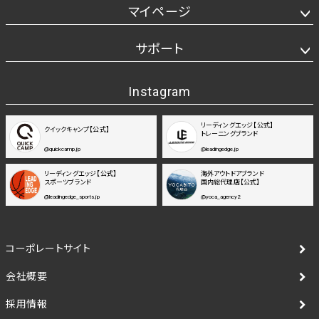
マイページ
サポート
Instagram
リーディングエッジ【公式】
クイックキャンプ【公式】
トレーニングブランド
@quickcamp.jp
@leadingedge.jp
リーディングエッジ【公式】
海外アウトドアブランド
スポーツブランド
国内総代理店【公式】
@leadingedge_sports.jp
@yoca_agency2
コーポレートサイト
会社概要
採用情報