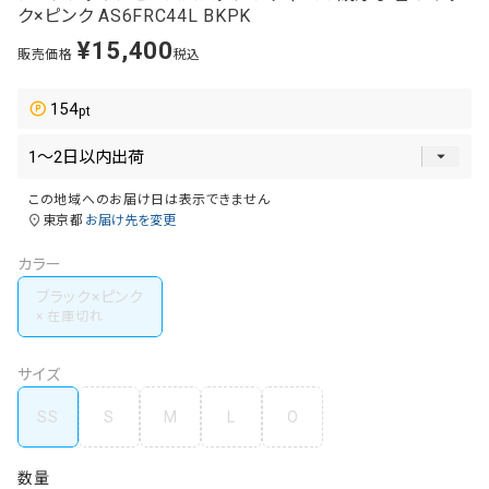
ク×ピンク AS6FRC44L BKPK
¥
15,400
販売価格
税込
154
この地域へのお届け日は表示できません
東京都
お届け先を変更
カラー
ブラック×ピンク
サイズ
SS
S
M
L
O