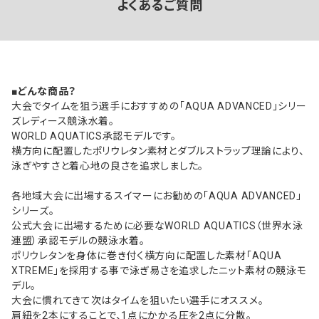
よくあるご質問
■どんな商品？
大会でタイムを狙う選手におすすめの「AQUA ADVANCED」シリー
ズレディース競泳水着。
WORLD AQUATICS承認モデルです。
横方向に配置したポリウレタン素材とダブルストラップ理論により、
泳ぎやすさと着心地の良さを追求しました。
各地域大会に出場するスイマーにお勧めの「AQUA ADVANCED」
シリーズ。
公式大会に出場するために必要なWORLD AQUATICS（世界水泳
連盟）承認モデルの競泳水着。
ポリウレタンを身体に巻き付く横方向に配置した素材「AQUA
XTREME」を採用する事で泳ぎ易さを追求したニット素材の競泳モ
デル。
大会に慣れてきて次はタイムを狙いたい選手にオススメ。
肩紐を2本にすることで、1点にかかる圧を2点に分散。