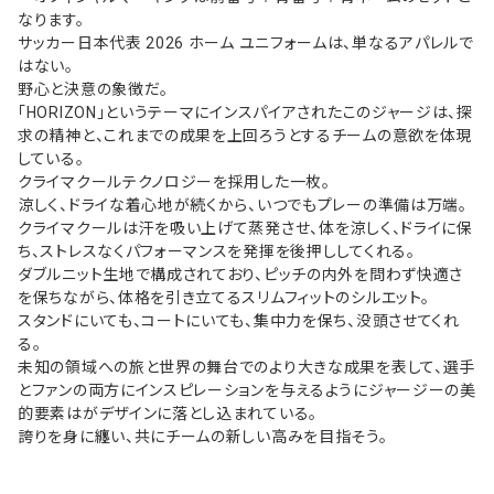
なります。
サッカー日本代表 2026 ホーム ユニフォームは、単なるアパレルで
はない。
野心と決意の象徴だ。
「HORIZON」というテーマにインスパイアされたこのジャージは、探
求の精神と、これまでの成果を上回ろうとするチームの意欲を体現
している。
クライマクールテクノロジーを採用した一枚。
涼しく、ドライな着心地が続くから、いつでもプレーの準備は万端。
クライマクールは汗を吸い上げて蒸発させ、体を涼しく、ドライに保
ち、ストレスなくパフォーマンスを発揮を後押ししてくれる。
ダブルニット生地で構成されており、ピッチの内外を問わず快適さ
を保ちながら、体格を引き立てるスリムフィットのシルエット。
スタンドにいても、コートにいても、集中力を保ち、没頭させてくれ
る。
未知の領域への旅と世界の舞台でのより大きな成果を表して、選手
とファンの両方にインスピレーションを与えるようにジャージーの美
的要素はがデザインに落とし込まれている。
誇りを身に纏い、共にチームの新しい高みを目指そう。