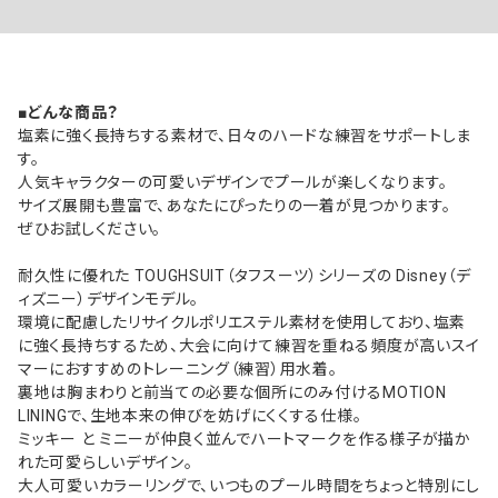
■どんな商品？
塩素に強く長持ちする素材で、日々のハードな練習をサポートしま
す。
人気キャラクターの可愛いデザインでプールが楽しくなります。
サイズ展開も豊富で、あなたにぴったりの一着が見つかります。
ぜひお試しください。
耐久性に優れた TOUGHSUIT（タフスーツ）シリーズの Disney（デ
ィズニー）デザインモデル。
環境に配慮したリサイクルポリエステル素材を使用しており、塩素
に強く長持ちするため、大会に向けて練習を重ねる頻度が高いスイ
マーにおすすめのトレーニング（練習）用水着。
裏地は胸まわりと前当ての必要な個所にのみ付けるMOTION
LININGで、生地本来の伸びを妨げにくくする仕様。
ミッキー と ミニーが仲良く並んでハートマークを作る様子が描か
れた可愛らしいデザイン。
大人可愛いカラーリングで、いつものプール時間をちょっと特別にし