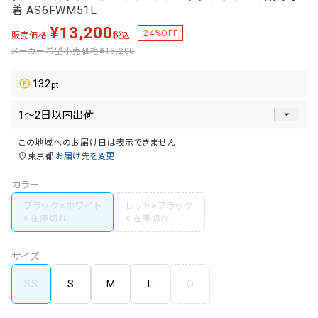
着 AS6FWM51L
¥
13,200
24
%OFF
販売価格
税込
メーカー希望小売価格
¥13,200
132
この地域へのお届け日は表示できません
東京都
お届け先を変更
カラー
ブラック×ホワイト
レッド×ブラック
サイズ
SS
S
M
L
O