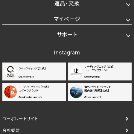
返品・交換
マイページ
サポート
Instagram
リーディングエッジ【公式】
クイックキャンプ【公式】
トレーニングブランド
@quickcamp.jp
@leadingedge.jp
リーディングエッジ【公式】
海外アウトドアブランド
スポーツブランド
国内総代理店【公式】
@leadingedge_sports.jp
@yoca_agency2
コーポレートサイト
会社概要