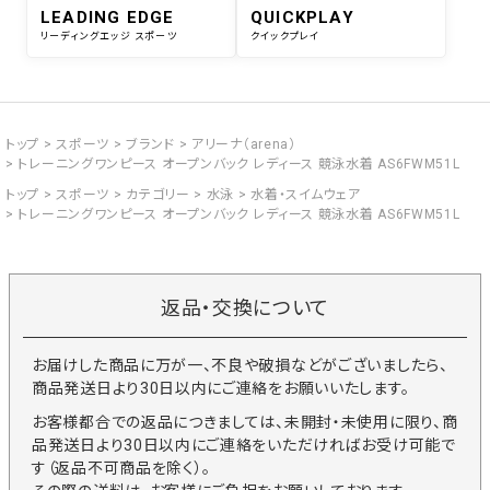
LEADING EDGE
QUICKPLAY
リーディングエッジ スポーツ
クイックプレイ
トップ
スポーツ
ブランド
アリーナ（arena）
トレーニングワンピース オープンバック レディース 競泳水着 AS6FWM51L
トップ
スポーツ
カテゴリー
水泳
水着・スイムウェア
トレーニングワンピース オープンバック レディース 競泳水着 AS6FWM51L
返品・交換について
お届けした商品に万が一、不良や破損などがございましたら、
商品発送日より30日以内にご連絡をお願いいたします。
お客様都合での返品につきましては、未開封・未使用に限り、商
品発送日より30日以内にご連絡をいただければお受け可能で
す（返品不可商品を除く）。