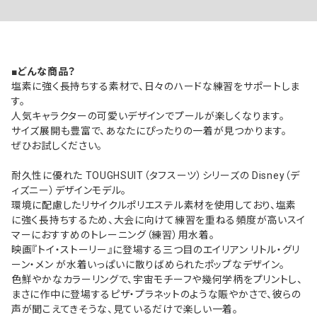
■どんな商品？
塩素に強く長持ちする素材で、日々のハードな練習をサポートしま
す。
人気キャラクターの可愛いデザインでプールが楽しくなります。
サイズ展開も豊富で、あなたにぴったりの一着が見つかります。
ぜひお試しください。
耐久性に優れた TOUGHSUIT（タフスーツ）シリーズの Disney（デ
ィズニー）デザインモデル。
環境に配慮したリサイクルポリエステル素材を使用しており、塩素
に強く長持ちするため、大会に向けて練習を重ねる頻度が高いスイ
マーにおすすめのトレーニング（練習）用水着。
映画『トイ・ストーリー』に登場する三つ目のエイリアン リトル・グリ
ーン・メン が水着いっぱいに散りばめられたポップなデザイン。
色鮮やかなカラーリングで、宇宙モチーフや幾何学柄をプリントし、
まさに作中に登場するピザ・プラネットのような賑やかさで、彼らの
声が聞こえてきそうな、見ているだけで楽しい一着。