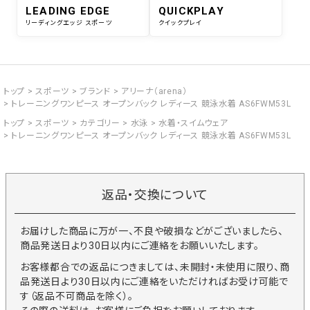
LEADING EDGE
QUICKPLAY
リーディングエッジ スポーツ
クイックプレイ
トップ
スポーツ
ブランド
アリーナ（arena）
トレーニングワンピース オープンバック レディース 競泳水着 AS6FWM53L
トップ
スポーツ
カテゴリー
水泳
水着・スイムウェア
トレーニングワンピース オープンバック レディース 競泳水着 AS6FWM53L
返品・交換について
お届けした商品に万が一、不良や破損などがございましたら、
商品発送日より30日以内にご連絡をお願いいたします。
お客様都合での返品につきましては、未開封・未使用に限り、商
品発送日より30日以内にご連絡をいただければお受け可能で
す（返品不可商品を除く）。