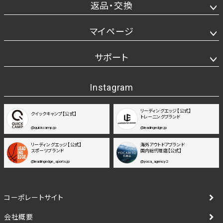
返品・交換
マイページ
サポート
Instagram
リーディングエッジ【公式】
クイックキャンプ【公式】
トレーニングブランド
@quickcamp.jp
@leadingedge.jp
リーディングエッジ【公式】
海外アウトドアブランド
スポーツブランド
国内総代理店【公式】
@leadingedge_sports.jp
@yoca_agency2
コーポレートサイト
会社概要