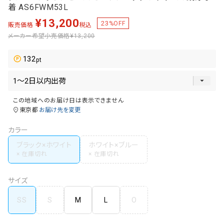
着 AS6FWM53L
¥
13,200
23
%OFF
販売価格
税込
メーカー希望小売価格
¥13,200
132
この地域へのお届け日は表示できません
東京都
お届け先を変更
カラー
ブラック×ホワイト
ホワイト×ブルー
サイズ
SS
S
M
L
O