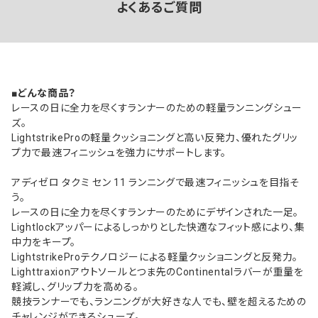
よくあるご質問
■どんな商品？
レースの日に全力を尽くすランナーのための軽量ランニングシュー
ズ。
LightstrikeProの軽量クッショニングと高い反発力、優れたグリッ
プ力で最速フィニッシュを強力にサポートします。
アディゼロ タクミ セン 11 ランニングで最速フィニッシュを目指そ
う。
レースの日に全力を尽くすランナーのためにデザインされた一足。
Lightlockアッパーによるしっかりとした快適なフィット感により、集
中力をキープ。
LightstrikeProテクノロジーによる軽量クッショニングと反発力。
Lighttraxionアウトソールとつま先のContinentalラバーが重量を
軽減し、グリップ力を高める。
競技ランナーでも、ランニングが大好きな人でも、壁を超えるための
チャレンジができるシューズ。