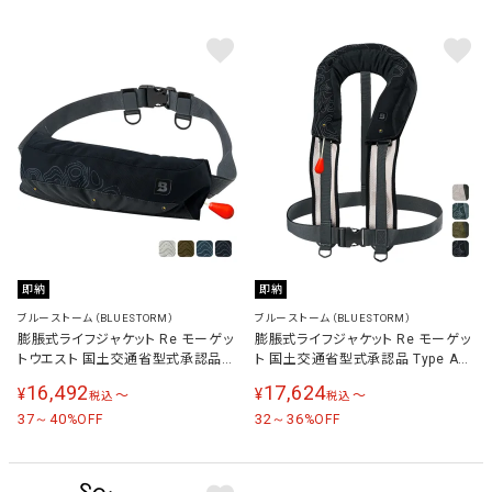
即納
即納
ブルーストーム（BLUESTORM）
ブルーストーム（BLUESTORM）
膨脹式ライフジャケット Re モーゲッ
膨脹式ライフジャケット Re モーゲッ
トウエスト 国土交通省型式承認品
ト 国土交通省型式承認品 Type A
Type A BSJ-9330RS
BSJ-8330RS
16,492
17,624
¥
¥
〜
〜
税込
税込
37～40
32～36
%OFF
%OFF