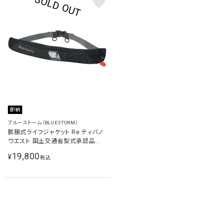
即納
ブルーストーム（BLUESTORM）
膨脹式ライフジャケット Re ティバノ
ウエスト 国土交通省型式承認品
Type A ラヴァブラック BSJ-
19,800
¥
税込
5630RSE