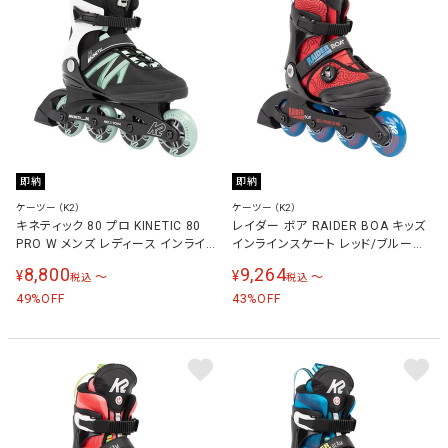
即納
即納
ケーツー（K2）
ケーツー（K2）
キネティック 80 プロ KINETIC 80
レイダー ボア RAIDER BOA キッズ
PRO W メンズ レディース インライ
インラインスケート レッド/ブルー
ンスケート ブラック/セージ
I220200501
8,800
9,264
¥
¥
〜
〜
税込
税込
I220201001
49
43
%OFF
%OFF