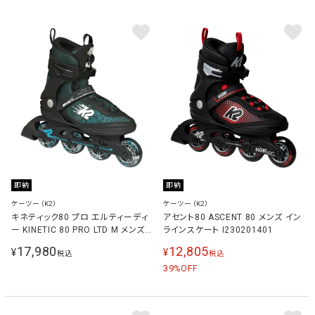
即納
即納
ケーツー（K2）
ケーツー（K2）
キネティック80 プロ エルティーディ
アセント80 ASCENT 80 メンズ イン
ー KINETIC 80 PRO LTD M メンズ
ラインスケート I230201401
インラインスケート ブラック/ブルー
17,980
12,805
¥
¥
税込
税込
I210202301 BK_B
39
%OFF