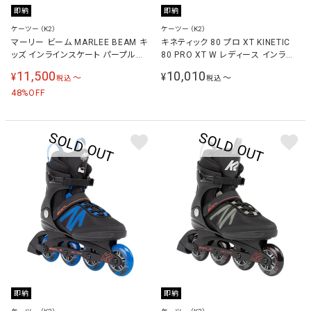
即納
即納
ケーツー（K2）
ケーツー（K2）
マーリー ビーム MARLEE BEAM キ
キネティック 80 プロ XT KINETIC
ッズ インラインスケート パープルブ
80 PRO XT W レディース インライ
ルー I230200701 PURPLE＿BLUE
ンスケート ブラック/パープル
11,500
10,010
¥
¥
〜
〜
税込
税込
I220204601
48
%OFF
即納
即納