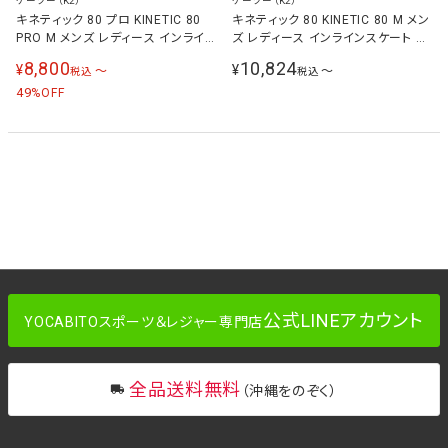
ケーツー（K2）
ケーツー（K2）
キネティック 80 プロ KINETIC 80
キネティック 80 KINETIC 80 M メン
PRO M メンズ レディース インライ
ズ レディース インラインスケート ブ
ンスケート ブラック/ブルー/レッド
ラック/グレー I220200701
8,800
10,824
¥
¥
〜
〜
税込
税込
I220200901
49
%OFF
公式LINEアカウント
YOCABITOスポーツ＆レジャー専門店
全品送料無料
（沖縄をのぞく）