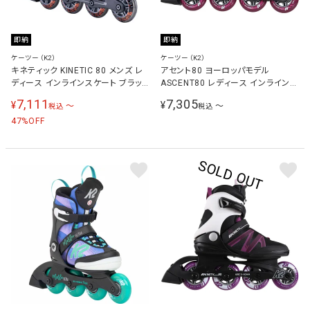
即納
即納
ケーツー（K2）
ケーツー（K2）
キネティック KINETIC 80 メンズ レ
アセント80 ヨーロッパモデル
ディース インラインスケート ブラッ
ASCENT80 レディース インラインス
ク/レッド I200200501
ケート シルバー/マゼンタ
7,111
7,305
¥
¥
〜
〜
税込
税込
I210203401
47
%OFF